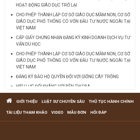
HOẠT ĐỘNG GIÁO DỤC TRỞ LẠI
CHO PHÉP THÀNH LẬP CƠ SỞ GIÁO DỤC MẦM NON, CƠ SỞ
GIÁO DỤC PHỔ THÔNG CÓ VỐN ĐẦU TƯ NƯỚC NGOÀI TẠI
VIỆT NAM
CẤP GIẤY CHỨNG NHẬN ĐĂNG KÝ KINH DOANH DỊCH VỤ TƯ
VẤN DU HỌC
CHO PHÉP THÀNH LẬP CƠ SỞ GIÁO DỤC MẦM NON, CƠ SỞ
GIÁO DỤC PHỔ THÔNG CÓ VỐN ĐẦU TƯ NƯỚC NGOÀI TẠI
VIỆT NAM
ĐĂNG KÝ BẢO HỘ QUYỀN ĐỐI VỚI GIỐNG CÂY TRỒNG
HIỆU LỰC ĐỐI KHÁNG VỚI BÊN THỨ BA
Quy định cá nhân nhận thế chấp QSD đất, tài sản gắn liền
GIỚI THIỆU
LUẬT SƯ CHUYÊN SÂU
THỦ TỤC HÀNH CHÍNH
với đất
VĂN PHÒNG LUẬT SƯ TƯ VẤN MIỄN PHÍ QUA ĐIỆN THOẠI
TÀI LIỆU THAM KHẢO
VIDEO
MẪU ĐƠN
HỎI ĐÁP
TẠI TP HCM
Xem tất cả