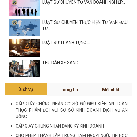
LUẬT SƯ CHUYÊN TƯ VẤN DOANH NGHIỆP...
LUẬT SƯ CHUYÊN THỰC HIỆN TƯ VẤN ĐẦU
TƯ...
LUẬT SƯ TRANH TỤNG ...
THU DÀN XE SANG...
Xem tất cả
Dịch vụ
Thông tin
Mới nhất
NỘI QUY VÀ QUY CHẾ CÔNG TY LUẬT QUỐC
TẾ FDI...
CẤP GIẤY CHỨNG NHẬN CƠ SỞ ĐỦ ĐIỀU KIỆN AN TOÀN
THỰC PHẨM ĐỐI VỚI CƠ SỞ KINH DOANH DỊCH VỤ ĂN
LUẬT SƯ CHUYÊN VỀ HÌNH SỰ...
UỐNG
CẤP GIẤY CHỨNG NHẬN ĐĂNG KÝ KINH DOANH
Xem tất cả
CHO PHÉP THÀNH LẬP TRUNG TÂM NGOẠI NGỮ, TIN HỌC