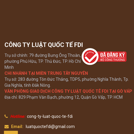
CÔNG TY LUẬT QUỐC TẾ FDI
Trụ sở chính: 79 đường Bưng Ông Thoàn,
phường Phú Hữu, TP. Thủ Đức, TP. Hồ Chí
Minh
CHI NHÁNH TẠI MIỀN TRUNG TÂY NGUYÊN
Trụ sở: 283 đường Tôn Đức Thắng, TDP5, phường Nghĩa Thành, Tp.
Gia Nghĩa, tỉnh Đắk Nông.
VĂN PHÒNG GIAO DỊCH CÔNG TY LUẬT QUỐC TÊ FDI TẠI GÒ VẤP
Địa chỉ: 829 Phạm Văn Bạch, phường 12, Quận Gò Vấp, TP. HCM
Hotline:
cong-ty-luat-quoc-te-fdi
Email:
luatquoctefdi@gmail.com