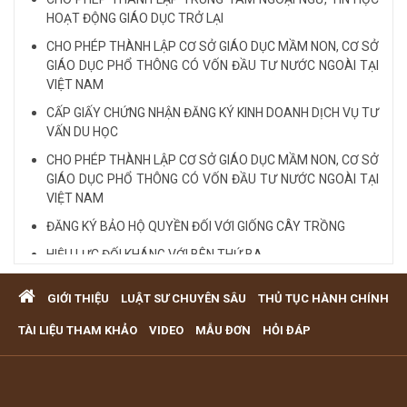
HOẠT ĐỘNG GIÁO DỤC TRỞ LẠI
CHO PHÉP THÀNH LẬP CƠ SỞ GIÁO DỤC MẦM NON, CƠ SỞ
GIÁO DỤC PHỔ THÔNG CÓ VỐN ĐẦU TƯ NƯỚC NGOÀI TẠI
VIỆT NAM
CẤP GIẤY CHỨNG NHẬN ĐĂNG KÝ KINH DOANH DỊCH VỤ TƯ
VẤN DU HỌC
CHO PHÉP THÀNH LẬP CƠ SỞ GIÁO DỤC MẦM NON, CƠ SỞ
GIÁO DỤC PHỔ THÔNG CÓ VỐN ĐẦU TƯ NƯỚC NGOÀI TẠI
VIỆT NAM
ĐĂNG KÝ BẢO HỘ QUYỀN ĐỐI VỚI GIỐNG CÂY TRỒNG
HIỆU LỰC ĐỐI KHÁNG VỚI BÊN THỨ BA
Quy định cá nhân nhận thế chấp QSD đất, tài sản gắn liền
GIỚI THIỆU
LUẬT SƯ CHUYÊN SÂU
THỦ TỤC HÀNH CHÍNH
với đất
VĂN PHÒNG LUẬT SƯ TƯ VẤN MIỄN PHÍ QUA ĐIỆN THOẠI
TÀI LIỆU THAM KHẢO
VIDEO
MẪU ĐƠN
HỎI ĐÁP
TẠI TP HCM
Xem tất cả