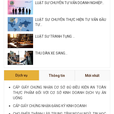
LUẬT SƯ CHUYÊN TƯ VẤN DOANH NGHIỆP...
LUẬT SƯ CHUYÊN THỰC HIỆN TƯ VẤN ĐẦU
TƯ...
LUẬT SƯ TRANH TỤNG ...
THU DÀN XE SANG...
Xem tất cả
Dịch vụ
Thông tin
Mới nhất
NỘI QUY VÀ QUY CHẾ CÔNG TY LUẬT QUỐC
TẾ FDI...
CẤP GIẤY CHỨNG NHẬN CƠ SỞ ĐỦ ĐIỀU KIỆN AN TOÀN
THỰC PHẨM ĐỐI VỚI CƠ SỞ KINH DOANH DỊCH VỤ ĂN
LUẬT SƯ CHUYÊN VỀ HÌNH SỰ...
UỐNG
CẤP GIẤY CHỨNG NHẬN ĐĂNG KÝ KINH DOANH
Xem tất cả
CHO PHÉP THÀNH LẬP TRUNG TÂM NGOẠI NGỮ, TIN HỌC