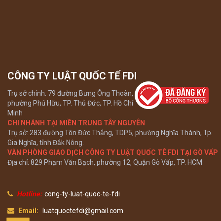
CÔNG TY LUẬT QUỐC TẾ FDI
Trụ sở chính: 79 đường Bưng Ông Thoàn,
phường Phú Hữu, TP. Thủ Đức, TP. Hồ Chí
Minh
CHI NHÁNH TẠI MIỀN TRUNG TÂY NGUYÊN
Trụ sở: 283 đường Tôn Đức Thắng, TDP5, phường Nghĩa Thành, Tp.
Gia Nghĩa, tỉnh Đắk Nông.
VĂN PHÒNG GIAO DỊCH CÔNG TY LUẬT QUỐC TÊ FDI TẠI GÒ VẤP
Địa chỉ: 829 Phạm Văn Bạch, phường 12, Quận Gò Vấp, TP. HCM
Hotline:
cong-ty-luat-quoc-te-fdi
Email:
luatquoctefdi@gmail.com