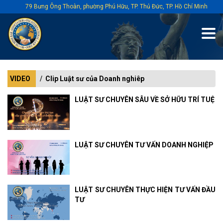
79 Bưng Ông Thoàn, phường Phú Hữu, TP. Thủ Đức, TP. Hồ Chí Minh
VIDEO
Clip Luật sư của Doanh nghiêp
LUẬT SƯ CHUYÊN SÂU VỀ SỞ HỮU TRÍ TUỆ
LUẬT SƯ CHUYÊN TƯ VẤN DOANH NGHIỆP
LUẬT SƯ CHUYÊN THỰC HIỆN TƯ VẤN ĐẦU
TƯ