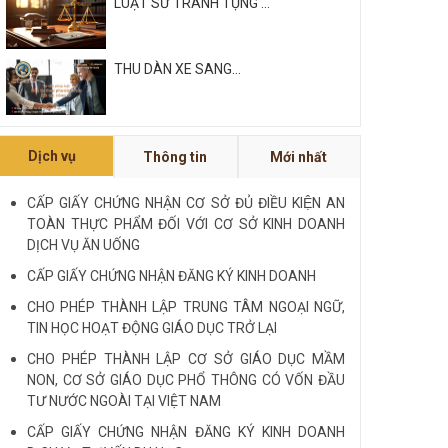
LUẬT SƯ TRANH TỤNG ...
THU DÀN XE SANG...
Xem tất cả
Dịch vụ
Thông tin
Mới nhất
NỘI QUY VÀ QUY CHẾ CÔNG TY
LUẬT QUỐC TẾ FDI...
CẤP GIẤY CHỨNG NHẬN CƠ SỞ ĐỦ ĐIỀU KIỆN AN
TOÀN THỰC PHẨM ĐỐI VỚI CƠ SỞ KINH DOANH
LUẬT SƯ CHUYÊN VỀ HÌNH SỰ...
DỊCH VỤ ĂN UỐNG
CẤP GIẤY CHỨNG NHẬN ĐĂNG KÝ KINH DOANH
Xem tất cả
CHO PHÉP THÀNH LẬP TRUNG TÂM NGOẠI NGỮ,
TIN HỌC HOẠT ĐỘNG GIÁO DỤC TRỞ LẠI
CHO PHÉP THÀNH LẬP CƠ SỞ GIÁO DỤC MẦM
NON, CƠ SỞ GIÁO DỤC PHỔ THÔNG CÓ VỐN ĐẦU
TƯ NƯỚC NGOÀI TẠI VIỆT NAM
CẤP GIẤY CHỨNG NHẬN ĐĂNG KÝ KINH DOANH