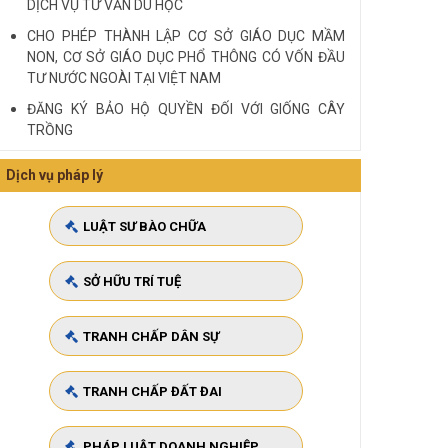
DỊCH VỤ TƯ VẤN DU HỌC
CHO PHÉP THÀNH LẬP CƠ SỞ GIÁO DỤC MẦM
NON, CƠ SỞ GIÁO DỤC PHỔ THÔNG CÓ VỐN ĐẦU
TƯ NƯỚC NGOÀI TẠI VIỆT NAM
ĐĂNG KÝ BẢO HỘ QUYỀN ĐỐI VỚI GIỐNG CÂY
TRỒNG
HIỆU LỰC ĐỐI KHÁNG VỚI BÊN THỨ BA
Dịch vụ pháp lý
Quy định cá nhân nhận thế chấp QSD đất, tài sản
gắn liền với đất
LUẬT SƯ BÀO CHỮA
VĂN PHÒNG LUẬT SƯ TƯ VẤN MIỄN PHÍ QUA ĐIỆN
THOẠI TẠI TP HCM
SỞ HỮU TRÍ TUỆ
Xem tất cả
TRANH CHẤP DÂN SỰ
TRANH CHẤP ĐẤT ĐAI
PHÁP LUẬT DOANH NGHIỆP