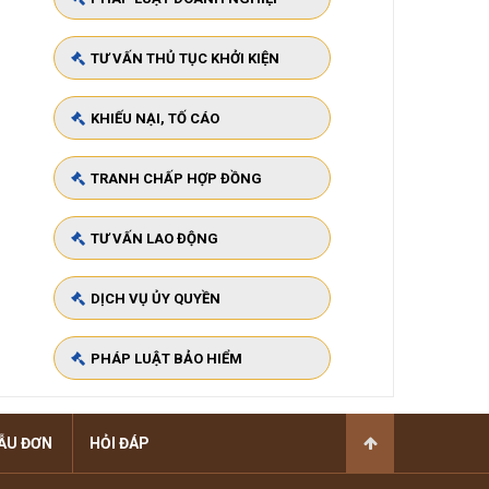
TƯ VẤN THỦ TỤC KHỞI KIỆN
KHIẾU NẠI, TỐ CÁO
TRANH CHẤP HỢP ĐỒNG
TƯ VẤN LAO ĐỘNG
DỊCH VỤ ỦY QUYỀN
PHÁP LUẬT BẢO HIỂM
ẪU ĐƠN
HỎI ĐÁP