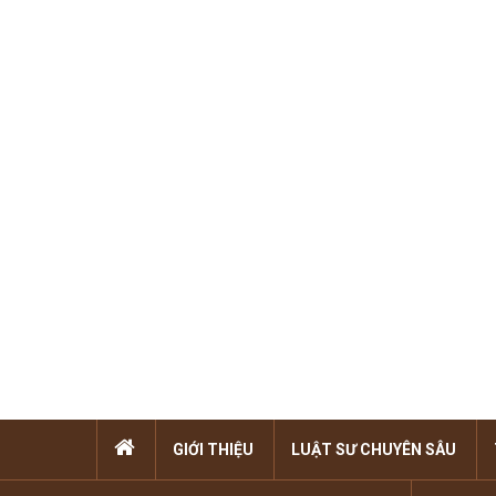
GIỚI THIỆU
LUẬT SƯ CHUYÊN SÂU