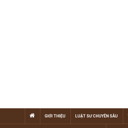
GIỚI THIỆU
LUẬT SƯ CHUYÊN SÂU