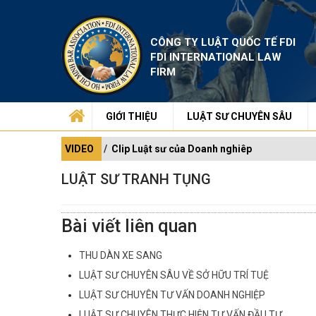
CÔNG TY LUẬT QUỐC TẾ FDI
FDI INTERNATIONAL LAW
FIRM
GIỚI THIỆU
LUẬT SƯ CHUYÊN SÂU
VIDEO
Clip Luật sư của Doanh nghiêp
LUẬT SƯ TRANH TỤNG
Bài viết liên quan
THU DÀN XE SANG
LUẬT SƯ CHUYÊN SÂU VỀ SỞ HỮU TRÍ TUỆ
LUẬT SƯ CHUYÊN TƯ VẤN DOANH NGHIỆP
LUẬT SƯ CHUYÊN THỰC HIỆN TƯ VẤN ĐẦU TƯ