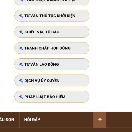
TƯ VẤN THỦ TỤC KHỞI KIỆN
KHIẾU NẠI, TỐ CÁO
TRANH CHẤP HỢP ĐỒNG
TƯ VẤN LAO ĐỘNG
DỊCH VỤ ỦY QUYỀN
PHÁP LUẬT BẢO HIỂM
ẪU ĐƠN
HỎI ĐÁP