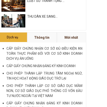
LUẬT SƯ TRANH TỤNG ...
THU DÀN XE SANG...
Xem tất cả
Dịch vụ
Thông tin
Mới nhất
NỘI QUY VÀ QUY CHẾ CÔNG TY
LUẬT QUỐC TẾ FDI...
CẤP GIẤY CHỨNG NHẬN CƠ SỞ ĐỦ ĐIỀU KIỆN AN
TOÀN THỰC PHẨM ĐỐI VỚI CƠ SỞ KINH DOANH
LUẬT SƯ CHUYÊN VỀ HÌNH SỰ...
DỊCH VỤ ĂN UỐNG
CẤP GIẤY CHỨNG NHẬN ĐĂNG KÝ KINH DOANH
Xem tất cả
CHO PHÉP THÀNH LẬP TRUNG TÂM NGOẠI NGỮ,
TIN HỌC HOẠT ĐỘNG GIÁO DỤC TRỞ LẠI
CHO PHÉP THÀNH LẬP CƠ SỞ GIÁO DỤC MẦM
NON, CƠ SỞ GIÁO DỤC PHỔ THÔNG CÓ VỐN ĐẦU
TƯ NƯỚC NGOÀI TẠI VIỆT NAM
CẤP GIẤY CHỨNG NHẬN ĐĂNG KÝ KINH DOANH