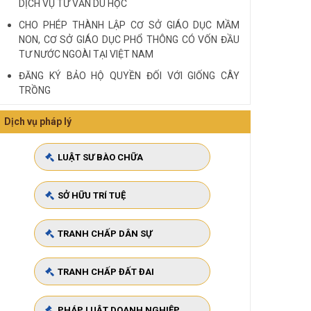
DỊCH VỤ TƯ VẤN DU HỌC
CHO PHÉP THÀNH LẬP CƠ SỞ GIÁO DỤC MẦM
NON, CƠ SỞ GIÁO DỤC PHỔ THÔNG CÓ VỐN ĐẦU
TƯ NƯỚC NGOÀI TẠI VIỆT NAM
ĐĂNG KÝ BẢO HỘ QUYỀN ĐỐI VỚI GIỐNG CÂY
TRỒNG
HIỆU LỰC ĐỐI KHÁNG VỚI BÊN THỨ BA
Dịch vụ pháp lý
Quy định cá nhân nhận thế chấp QSD đất, tài sản
gắn liền với đất
LUẬT SƯ BÀO CHỮA
VĂN PHÒNG LUẬT SƯ TƯ VẤN MIỄN PHÍ QUA ĐIỆN
THOẠI TẠI TP HCM
SỞ HỮU TRÍ TUỆ
Xem tất cả
TRANH CHẤP DÂN SỰ
TRANH CHẤP ĐẤT ĐAI
PHÁP LUẬT DOANH NGHIỆP