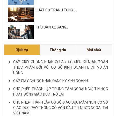
LUẬT SƯ TRANH TỤNG ...
THU DÀN XE SANG...
Xem tất cả
Dịch vụ
Thông tin
Mới nhất
NỘI QUY VÀ QUY CHẾ CÔNG TY LUẬT QUỐC
TẾ FDI...
CẤP GIẤY CHỨNG NHẬN CƠ SỞ ĐỦ ĐIỀU KIỆN AN TOÀN
THỰC PHẨM ĐỐI VỚI CƠ SỞ KINH DOANH DỊCH VỤ ĂN
LUẬT SƯ CHUYÊN VỀ HÌNH SỰ...
UỐNG
CẤP GIẤY CHỨNG NHẬN ĐĂNG KÝ KINH DOANH
Xem tất cả
CHO PHÉP THÀNH LẬP TRUNG TÂM NGOẠI NGỮ, TIN HỌC
HOẠT ĐỘNG GIÁO DỤC TRỞ LẠI
CHO PHÉP THÀNH LẬP CƠ SỞ GIÁO DỤC MẦM NON, CƠ SỞ
GIÁO DỤC PHỔ THÔNG CÓ VỐN ĐẦU TƯ NƯỚC NGOÀI TẠI
VIỆT NAM