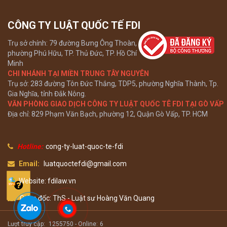
CÔNG TY LUẬT QUỐC TẾ FDI
Trụ sở chính: 79 đường Bưng Ông Thoàn,
phường Phú Hữu, TP. Thủ Đức, TP. Hồ Chí
Minh
CHI NHÁNH TẠI MIỀN TRUNG TÂY NGUYÊN
Trụ sở: 283 đường Tôn Đức Thắng, TDP5, phường Nghĩa Thành, Tp.
Gia Nghĩa, tỉnh Đắk Nông.
VĂN PHÒNG GIAO DỊCH CÔNG TY LUẬT QUỐC TÊ FDI TẠI GÒ VẤP
Địa chỉ: 829 Phạm Văn Bạch, phường 12, Quận Gò Vấp, TP. HCM
Hotline:
cong-ty-luat-quoc-te-fdi
Email:
luatquoctefdi@gmail.com
Website: fdilaw.vn
Giám đốc: ThS - Luật sư Hoàng Văn Quang
Lượt truy cập:
1255750 -
Online:
6