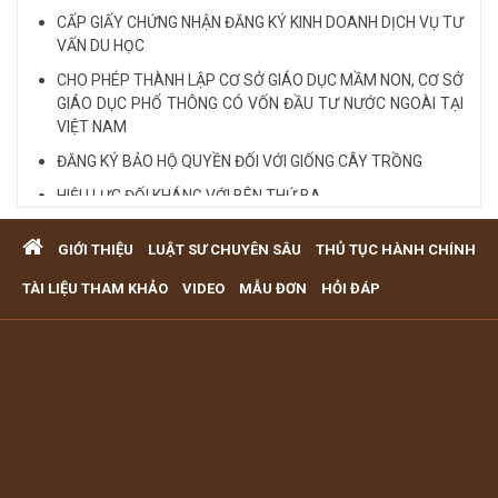
CẤP GIẤY CHỨNG NHẬN ĐĂNG KÝ KINH DOANH DỊCH VỤ TƯ
VẤN DU HỌC
CHO PHÉP THÀNH LẬP CƠ SỞ GIÁO DỤC MẦM NON, CƠ SỞ
GIÁO DỤC PHỔ THÔNG CÓ VỐN ĐẦU TƯ NƯỚC NGOÀI TẠI
VIỆT NAM
ĐĂNG KÝ BẢO HỘ QUYỀN ĐỐI VỚI GIỐNG CÂY TRỒNG
HIỆU LỰC ĐỐI KHÁNG VỚI BÊN THỨ BA
Quy định cá nhân nhận thế chấp QSD đất, tài sản gắn liền
GIỚI THIỆU
LUẬT SƯ CHUYÊN SÂU
THỦ TỤC HÀNH CHÍNH
với đất
VĂN PHÒNG LUẬT SƯ TƯ VẤN MIỄN PHÍ QUA ĐIỆN THOẠI
TÀI LIỆU THAM KHẢO
VIDEO
MẪU ĐƠN
HỎI ĐÁP
TẠI TP HCM
Xem tất cả