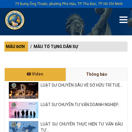
79 Bưng Ông Thoàn, phường Phú Hữu, TP. Thủ Đức, TP. Hồ Chí Minh
MẪU ĐƠN
MẪU TỐ TỤNG DÂN SỰ
Video
Thông báo
LUẬT SƯ CHUYÊN SÂU VỀ SỞ HỮU TRÍ TUỆ...
LUẬT SƯ CHUYÊN TƯ VẤN DOANH NGHIỆP...
LUẬT SƯ CHUYÊN THỰC HIỆN TƯ VẤN ĐẦU
TƯ...