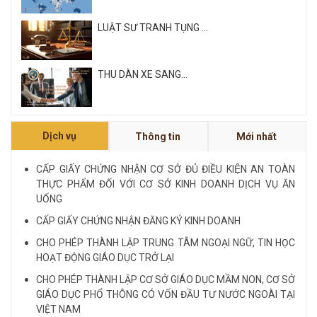
LUẬT SƯ TRANH TỤNG ...
THU DÀN XE SANG...
Xem tất cả
Dịch vụ
Thông tin
Mới nhất
NỘI QUY VÀ QUY CHẾ CÔNG TY LUẬT QUỐC
TẾ FDI...
CẤP GIẤY CHỨNG NHẬN CƠ SỞ ĐỦ ĐIỀU KIỆN AN TOÀN
THỰC PHẨM ĐỐI VỚI CƠ SỞ KINH DOANH DỊCH VỤ ĂN
LUẬT SƯ CHUYÊN VỀ HÌNH SỰ...
UỐNG
CẤP GIẤY CHỨNG NHẬN ĐĂNG KÝ KINH DOANH
Xem tất cả
CHO PHÉP THÀNH LẬP TRUNG TÂM NGOẠI NGỮ, TIN HỌC
HOẠT ĐỘNG GIÁO DỤC TRỞ LẠI
CHO PHÉP THÀNH LẬP CƠ SỞ GIÁO DỤC MẦM NON, CƠ SỞ
GIÁO DỤC PHỔ THÔNG CÓ VỐN ĐẦU TƯ NƯỚC NGOÀI TẠI
VIỆT NAM