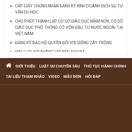
CẤP GIẤY CHỨNG NHẬN ĐĂNG KÝ KINH DOANH DỊCH VỤ TƯ
VẤN DU HỌC
CHO PHÉP THÀNH LẬP CƠ SỞ GIÁO DỤC MẦM NON, CƠ SỞ
GIÁO DỤC PHỔ THÔNG CÓ VỐN ĐẦU TƯ NƯỚC NGOÀI TẠI
VIỆT NAM
ĐĂNG KÝ BẢO HỘ QUYỀN ĐỐI VỚI GIỐNG CÂY TRỒNG
HIỆU LỰC ĐỐI KHÁNG VỚI BÊN THỨ BA
Quy định cá nhân nhận thế chấp QSD đất, tài sản gắn liền
GIỚI THIỆU
LUẬT SƯ CHUYÊN SÂU
THỦ TỤC HÀNH CHÍNH
với đất
VĂN PHÒNG LUẬT SƯ TƯ VẤN MIỄN PHÍ QUA ĐIỆN THOẠI
TÀI LIỆU THAM KHẢO
VIDEO
MẪU ĐƠN
HỎI ĐÁP
TẠI TP HCM
Xem tất cả