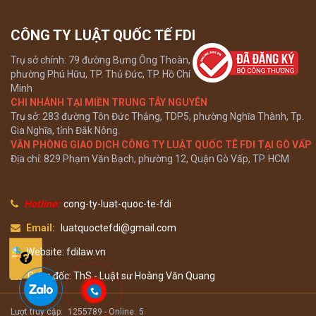
CÔNG TY LUẬT QUỐC TẾ FDI
Trụ sở chính: 79 đường Bưng Ông Thoàn,
phường Phú Hữu, TP. Thủ Đức, TP. Hồ Chí
Minh
CHI NHÁNH TẠI MIỀN TRUNG TÂY NGUYÊN
Trụ sở: 283 đường Tôn Đức Thắng, TDP5, phường Nghĩa Thành, Tp.
Gia Nghĩa, tỉnh Đắk Nông.
VĂN PHÒNG GIAO DỊCH CÔNG TY LUẬT QUỐC TÊ FDI TẠI GÒ VẤP
Địa chỉ: 829 Phạm Văn Bạch, phường 12, Quận Gò Vấp, TP. HCM
Hotline:
cong-ty-luat-quoc-te-fdi
Email:
luatquoctefdi@gmail.com
Website: fdilaw.vn
Giám đốc: ThS - Luật sư Hoàng Văn Quang
Lượt truy cập:
1255789 -
Online:
5