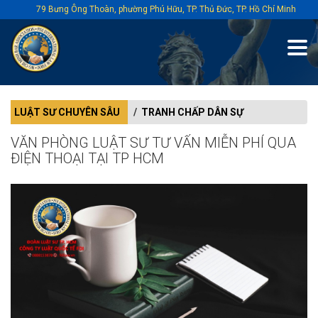
79 Bưng Ông Thoàn, phường Phú Hữu, TP. Thủ Đức, TP. Hồ Chí Minh
LUẬT SƯ CHUYÊN SÂU
TRANH CHẤP DÂN SỰ
VĂN PHÒNG LUẬT SƯ TƯ VẤN MIỄN PHÍ QUA
ĐIỆN THOẠI TẠI TP HCM