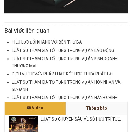
Bài viết liên quan
HIỆU LỰC ĐỐI KHÁNG VỚI BÊN THỨ BA
LUẬT SƯ THAM GIA TỐ TỤNG TRONG VỤ ÁN LAO ĐỘNG
LUẬT SƯ THAM GIA TỐ TỤNG TRONG VỤ ÁN KINH DOANH
THƯƠNG MẠI
DỊCH VỤ TƯ VẤN PHÁP LUẬT KẾT HỢP THỪA PHÁT LẠI
LUẬT SƯ THAM GIA TỐ TỤNG TRONG VỤ ÁN HÔN NHÂN VÀ
GIA ĐÌNH
LUẬT SƯ THAM GIA TỐ TỤNG TRONG VỤ ÁN HÀNH CHÍNH
Video
Thông báo
LUẬT SƯ CHUYÊN SÂU VỀ SỞ HỮU TRÍ TUỆ...