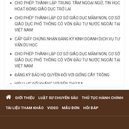
CHO PHÉP THÀNH LẬP TRUNG TÂM NGOẠI NGỮ, TIN HỌC
HOẠT ĐỘNG GIÁO DỤC TRỞ LẠI
CHO PHÉP THÀNH LẬP CƠ SỞ GIÁO DỤC MẦM NON, CƠ SỞ
GIÁO DỤC PHỔ THÔNG CÓ VỐN ĐẦU TƯ NƯỚC NGOÀI TẠI
VIỆT NAM
CẤP GIẤY CHỨNG NHẬN ĐĂNG KÝ KINH DOANH DỊCH VỤ TƯ
VẤN DU HỌC
CHO PHÉP THÀNH LẬP CƠ SỞ GIÁO DỤC MẦM NON, CƠ SỞ
GIÁO DỤC PHỔ THÔNG CÓ VỐN ĐẦU TƯ NƯỚC NGOÀI TẠI
VIỆT NAM
ĐĂNG KÝ BẢO HỘ QUYỀN ĐỐI VỚI GIỐNG CÂY TRỒNG
HIỆU LỰC ĐỐI KHÁNG VỚI BÊN THỨ BA
Quy định cá nhân nhận thế chấp QSD đất, tài sản gắn liền
GIỚI THIỆU
LUẬT SƯ CHUYÊN SÂU
THỦ TỤC HÀNH CHÍNH
với đất
VĂN PHÒNG LUẬT SƯ TƯ VẤN MIỄN PHÍ QUA ĐIỆN THOẠI
TÀI LIỆU THAM KHẢO
VIDEO
MẪU ĐƠN
HỎI ĐÁP
TẠI TP HCM
Xem tất cả