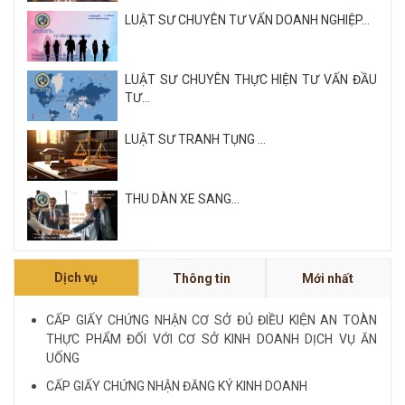
LUẬT SƯ CHUYÊN TƯ VẤN DOANH NGHIỆP...
LUẬT SƯ CHUYÊN THỰC HIỆN TƯ VẤN ĐẦU
TƯ...
LUẬT SƯ TRANH TỤNG ...
THU DÀN XE SANG...
Xem tất cả
Dịch vụ
Thông tin
Mới nhất
NỘI QUY VÀ QUY CHẾ CÔNG TY LUẬT QUỐC
TẾ FDI...
CẤP GIẤY CHỨNG NHẬN CƠ SỞ ĐỦ ĐIỀU KIỆN AN TOÀN
THỰC PHẨM ĐỐI VỚI CƠ SỞ KINH DOANH DỊCH VỤ ĂN
LUẬT SƯ CHUYÊN VỀ HÌNH SỰ...
UỐNG
CẤP GIẤY CHỨNG NHẬN ĐĂNG KÝ KINH DOANH
Xem tất cả