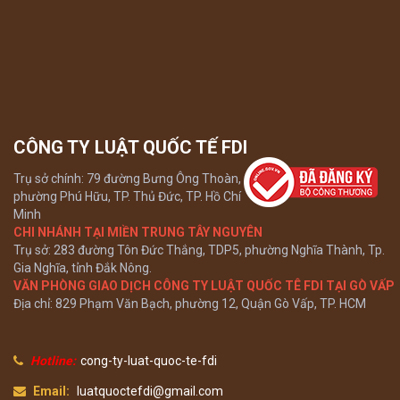
CÔNG TY LUẬT QUỐC TẾ FDI
Trụ sở chính: 79 đường Bưng Ông Thoàn,
phường Phú Hữu, TP. Thủ Đức, TP. Hồ Chí
Minh
CHI NHÁNH TẠI MIỀN TRUNG TÂY NGUYÊN
Trụ sở: 283 đường Tôn Đức Thắng, TDP5, phường Nghĩa Thành, Tp.
Gia Nghĩa, tỉnh Đắk Nông.
VĂN PHÒNG GIAO DỊCH CÔNG TY LUẬT QUỐC TÊ FDI TẠI GÒ VẤP
Địa chỉ: 829 Phạm Văn Bạch, phường 12, Quận Gò Vấp, TP. HCM
Hotline:
cong-ty-luat-quoc-te-fdi
Email:
luatquoctefdi@gmail.com