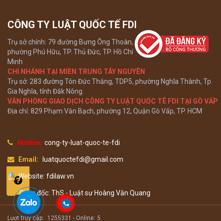
CÔNG TY LUẬT QUỐC TẾ FDI
Trụ sở chính: 79 đường Bưng Ông Thoàn,
phường Phú Hữu, TP. Thủ Đức, TP. Hồ Chí
Minh
CHI NHÁNH TẠI MIỀN TRUNG TÂY NGUYÊN
Trụ sở: 283 đường Tôn Đức Thắng, TDP5, phường Nghĩa Thành, Tp.
Gia Nghĩa, tỉnh Đắk Nông.
VĂN PHÒNG GIAO DỊCH CÔNG TY LUẬT QUỐC TÊ FDI TẠI GÒ VẤP
Địa chỉ: 829 Phạm Văn Bạch, phường 12, Quận Gò Vấp, TP. HCM
Hotline:
cong-ty-luat-quoc-te-fdi
Email:
luatquoctefdi@gmail.com
Website: fdilaw.vn
Giám đốc: ThS - Luật sư Hoàng Văn Quang
Lượt truy cập:
1255331 -
Online:
5