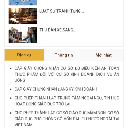
LUẬT SƯ TRANH TỤNG ...
THU DÀN XE SANG...
Xem tất cả
Dịch vụ
Thông tin
Mới nhất
NỘI QUY VÀ QUY CHẾ CÔNG TY LUẬT QUỐC
TẾ FDI...
CẤP GIẤY CHỨNG NHẬN CƠ SỞ ĐỦ ĐIỀU KIỆN AN TOÀN
THỰC PHẨM ĐỐI VỚI CƠ SỞ KINH DOANH DỊCH VỤ ĂN
LUẬT SƯ CHUYÊN VỀ HÌNH SỰ...
UỐNG
CẤP GIẤY CHỨNG NHẬN ĐĂNG KÝ KINH DOANH
Xem tất cả
CHO PHÉP THÀNH LẬP TRUNG TÂM NGOẠI NGỮ, TIN HỌC
HOẠT ĐỘNG GIÁO DỤC TRỞ LẠI
CHO PHÉP THÀNH LẬP CƠ SỞ GIÁO DỤC MẦM NON, CƠ SỞ
GIÁO DỤC PHỔ THÔNG CÓ VỐN ĐẦU TƯ NƯỚC NGOÀI TẠI
VIỆT NAM