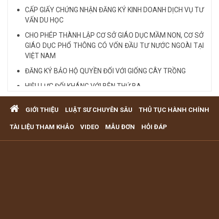
CẤP GIẤY CHỨNG NHẬN ĐĂNG KÝ KINH DOANH DỊCH VỤ TƯ
VẤN DU HỌC
CHO PHÉP THÀNH LẬP CƠ SỞ GIÁO DỤC MẦM NON, CƠ SỞ
GIÁO DỤC PHỔ THÔNG CÓ VỐN ĐẦU TƯ NƯỚC NGOÀI TẠI
VIỆT NAM
ĐĂNG KÝ BẢO HỘ QUYỀN ĐỐI VỚI GIỐNG CÂY TRỒNG
HIỆU LỰC ĐỐI KHÁNG VỚI BÊN THỨ BA
Quy định cá nhân nhận thế chấp QSD đất, tài sản gắn liền
GIỚI THIỆU
LUẬT SƯ CHUYÊN SÂU
THỦ TỤC HÀNH CHÍNH
với đất
VĂN PHÒNG LUẬT SƯ TƯ VẤN MIỄN PHÍ QUA ĐIỆN THOẠI
TÀI LIỆU THAM KHẢO
VIDEO
MẪU ĐƠN
HỎI ĐÁP
TẠI TP HCM
Xem tất cả