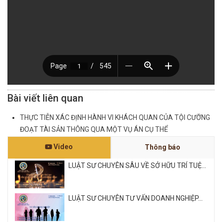
Bài viết liên quan
THỰC TIỄN XÁC ĐỊNH HÀNH VI KHÁCH QUAN CỦA TỘI CƯỠNG
ĐOẠT TÀI SẢN THÔNG QUA MỘT VỤ ÁN CỤ THỂ
Video
Thông báo
LUẬT SƯ CHUYÊN SÂU VỀ SỞ HỮU TRÍ TUỆ...
LUẬT SƯ CHUYÊN TƯ VẤN DOANH NGHIỆP...