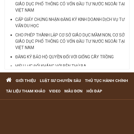
GIÁO DỤC PHỔ THÔNG CÓ VỐN ĐẦU TƯ NƯỚC NGOÀI TẠI
VIỆT NAM
CẤP GIẤY CHỨNG NHẬN ĐĂNG KÝ KINH DOANH DỊCH VỤ TƯ
VẤN DU HỌC
CHO PHÉP THÀNH LẬP CƠ SỞ GIÁO DỤC MẦM NON, CƠ SỞ
GIÁO DỤC PHỔ THÔNG CÓ VỐN ĐẦU TƯ NƯỚC NGOÀI TẠI
VIỆT NAM
ĐĂNG KÝ BẢO HỘ QUYỀN ĐỐI VỚI GIỐNG CÂY TRỒNG
HIỆU LỰC ĐỐI KHÁNG VỚI BÊN THỨ BA
Quy định cá nhân nhận thế chấp QSD đất, tài sản gắn liền
GIỚI THIỆU
LUẬT SƯ CHUYÊN SÂU
THỦ TỤC HÀNH CHÍNH
với đất
VĂN PHÒNG LUẬT SƯ TƯ VẤN MIỄN PHÍ QUA ĐIỆN THOẠI
TÀI LIỆU THAM KHẢO
VIDEO
MẪU ĐƠN
HỎI ĐÁP
TẠI TP HCM
Xem tất cả