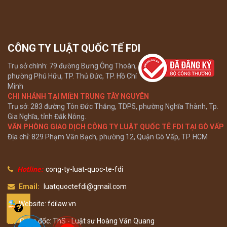
CÔNG TY LUẬT QUỐC TẾ FDI
Trụ sở chính: 79 đường Bưng Ông Thoàn,
phường Phú Hữu, TP. Thủ Đức, TP. Hồ Chí
Minh
CHI NHÁNH TẠI MIỀN TRUNG TÂY NGUYÊN
Trụ sở: 283 đường Tôn Đức Thắng, TDP5, phường Nghĩa Thành, Tp.
Gia Nghĩa, tỉnh Đắk Nông.
VĂN PHÒNG GIAO DỊCH CÔNG TY LUẬT QUỐC TÊ FDI TẠI GÒ VẤP
Địa chỉ: 829 Phạm Văn Bạch, phường 12, Quận Gò Vấp, TP. HCM
Hotline:
cong-ty-luat-quoc-te-fdi
Email:
luatquoctefdi@gmail.com
Website: fdilaw.vn
Giám đốc: ThS - Luật sư Hoàng Văn Quang