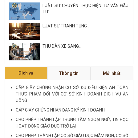
LUẬT SƯ CHUYÊN THỰC HIỆN TƯ VẤN ĐẦU
TƯ...
LUẬT SƯ TRANH TỤNG ...
THU DÀN XE SANG...
Xem tất cả
Dịch vụ
Thông tin
Mới nhất
NỘI QUY VÀ QUY CHẾ CÔNG TY LUẬT QUỐC
TẾ FDI...
CẤP GIẤY CHỨNG NHẬN CƠ SỞ ĐỦ ĐIỀU KIỆN AN TOÀN
THỰC PHẨM ĐỐI VỚI CƠ SỞ KINH DOANH DỊCH VỤ ĂN
LUẬT SƯ CHUYÊN VỀ HÌNH SỰ...
UỐNG
CẤP GIẤY CHỨNG NHẬN ĐĂNG KÝ KINH DOANH
Xem tất cả
CHO PHÉP THÀNH LẬP TRUNG TÂM NGOẠI NGỮ, TIN HỌC
HOẠT ĐỘNG GIÁO DỤC TRỞ LẠI
CHO PHÉP THÀNH LẬP CƠ SỞ GIÁO DỤC MẦM NON, CƠ SỞ