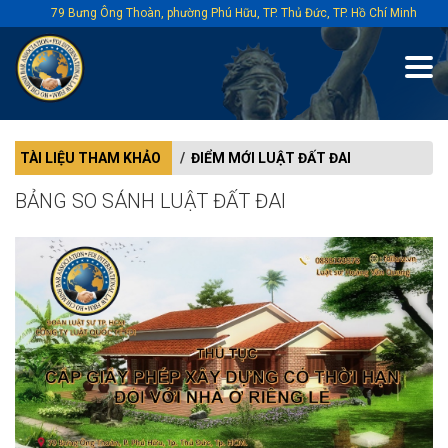
79 Bưng Ông Thoàn, phường Phú Hữu, TP. Thủ Đức, TP. Hồ Chí Minh
TÀI LIỆU THAM KHẢO
ĐIỂM MỚI LUẬT ĐẤT ĐAI
BẢNG SO SÁNH LUẬT ĐẤT ĐAI