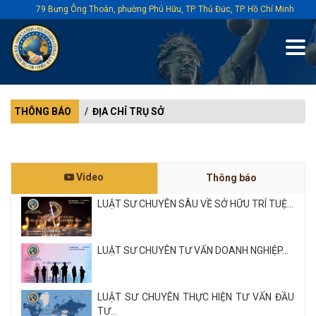
79 Bưng Ông Thoàn, phường Phú Hữu, TP. Thủ Đức, TP. Hồ Chí Minh
THÔNG BÁO
ĐỊA CHỈ TRỤ SỞ
Video
Thông báo
LUẬT SƯ CHUYÊN SÂU VỀ SỞ HỮU TRÍ TUỆ...
LUẬT SƯ CHUYÊN TƯ VẤN DOANH NGHIỆP...
LUẬT SƯ CHUYÊN THỰC HIỆN TƯ VẤN ĐẦU
TƯ...