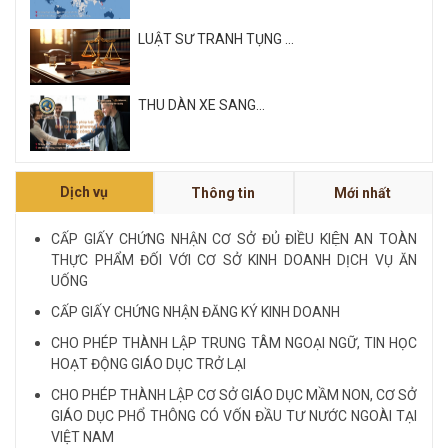
LUẬT SƯ TRANH TỤNG ...
THU DÀN XE SANG...
Xem tất cả
Dịch vụ
Thông tin
Mới nhất
NỘI QUY VÀ QUY CHẾ CÔNG TY LUẬT QUỐC
TẾ FDI...
CẤP GIẤY CHỨNG NHẬN CƠ SỞ ĐỦ ĐIỀU KIỆN AN TOÀN
THỰC PHẨM ĐỐI VỚI CƠ SỞ KINH DOANH DỊCH VỤ ĂN
LUẬT SƯ CHUYÊN VỀ HÌNH SỰ...
UỐNG
CẤP GIẤY CHỨNG NHẬN ĐĂNG KÝ KINH DOANH
Xem tất cả
CHO PHÉP THÀNH LẬP TRUNG TÂM NGOẠI NGỮ, TIN HỌC
HOẠT ĐỘNG GIÁO DỤC TRỞ LẠI
CHO PHÉP THÀNH LẬP CƠ SỞ GIÁO DỤC MẦM NON, CƠ SỞ
GIÁO DỤC PHỔ THÔNG CÓ VỐN ĐẦU TƯ NƯỚC NGOÀI TẠI
VIỆT NAM