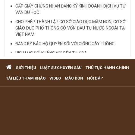
CẤP GIẤY CHỨNG NHẬN ĐĂNG KÝ KINH DOANH DỊCH VỤ TƯ
VẤN DU HỌC
CHO PHÉP THÀNH LẬP CƠ SỞ GIÁO DỤC MẦM NON, CƠ SỞ
GIÁO DỤC PHỔ THÔNG CÓ VỐN ĐẦU TƯ NƯỚC NGOÀI TẠI
VIỆT NAM
ĐĂNG KÝ BẢO HỘ QUYỀN ĐỐI VỚI GIỐNG CÂY TRỒNG
HIỆU LỰC ĐỐI KHÁNG VỚI BÊN THỨ BA
Quy định cá nhân nhận thế chấp QSD đất, tài sản gắn liền
GIỚI THIỆU
LUẬT SƯ CHUYÊN SÂU
THỦ TỤC HÀNH CHÍNH
với đất
VĂN PHÒNG LUẬT SƯ TƯ VẤN MIỄN PHÍ QUA ĐIỆN THOẠI
TÀI LIỆU THAM KHẢO
VIDEO
MẪU ĐƠN
HỎI ĐÁP
TẠI TP HCM
Xem tất cả