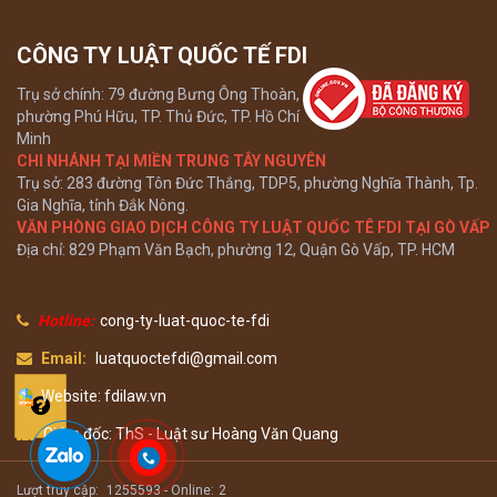
CÔNG TY LUẬT QUỐC TẾ FDI
Trụ sở chính: 79 đường Bưng Ông Thoàn,
phường Phú Hữu, TP. Thủ Đức, TP. Hồ Chí
Minh
CHI NHÁNH TẠI MIỀN TRUNG TÂY NGUYÊN
Trụ sở: 283 đường Tôn Đức Thắng, TDP5, phường Nghĩa Thành, Tp.
Gia Nghĩa, tỉnh Đắk Nông.
VĂN PHÒNG GIAO DỊCH CÔNG TY LUẬT QUỐC TÊ FDI TẠI GÒ VẤP
Địa chỉ: 829 Phạm Văn Bạch, phường 12, Quận Gò Vấp, TP. HCM
Hotline:
cong-ty-luat-quoc-te-fdi
Email:
luatquoctefdi@gmail.com
Website: fdilaw.vn
Giám đốc: ThS - Luật sư Hoàng Văn Quang
Lượt truy cập:
1255593 -
Online:
2