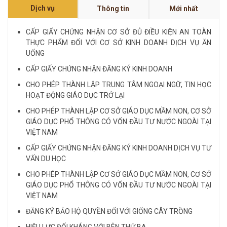
Dịch vụ
Thông tin
Mới nhất
NỘI QUY VÀ QUY CHẾ CÔNG TY LUẬT QUỐC
TẾ FDI...
CẤP GIẤY CHỨNG NHẬN CƠ SỞ ĐỦ ĐIỀU KIỆN AN TOÀN
THỰC PHẨM ĐỐI VỚI CƠ SỞ KINH DOANH DỊCH VỤ ĂN
LUẬT SƯ CHUYÊN VỀ HÌNH SỰ...
UỐNG
CẤP GIẤY CHỨNG NHẬN ĐĂNG KÝ KINH DOANH
Xem tất cả
CHO PHÉP THÀNH LẬP TRUNG TÂM NGOẠI NGỮ, TIN HỌC
HOẠT ĐỘNG GIÁO DỤC TRỞ LẠI
CHO PHÉP THÀNH LẬP CƠ SỞ GIÁO DỤC MẦM NON, CƠ SỞ
GIÁO DỤC PHỔ THÔNG CÓ VỐN ĐẦU TƯ NƯỚC NGOÀI TẠI
VIỆT NAM
CẤP GIẤY CHỨNG NHẬN ĐĂNG KÝ KINH DOANH DỊCH VỤ TƯ
VẤN DU HỌC
CHO PHÉP THÀNH LẬP CƠ SỞ GIÁO DỤC MẦM NON, CƠ SỞ
GIÁO DỤC PHỔ THÔNG CÓ VỐN ĐẦU TƯ NƯỚC NGOÀI TẠI
VIỆT NAM
ĐĂNG KÝ BẢO HỘ QUYỀN ĐỐI VỚI GIỐNG CÂY TRỒNG
HIỆU LỰC ĐỐI KHÁNG VỚI BÊN THỨ BA