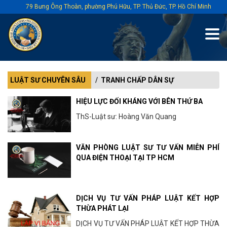
79 Bưng Ông Thoàn, phường Phú Hữu, TP. Thủ Đức, TP. Hồ Chí Minh
LUẬT SƯ CHUYÊN SÂU
TRANH CHẤP DÂN SỰ
HIỆU LỰC ĐỐI KHÁNG VỚI BÊN THỨ BA
ThS-Luật sư: Hoàng Văn Quang
VĂN PHÒNG LUẬT SƯ TƯ VẤN MIỄN PHÍ
QUA ĐIỆN THOẠI TẠI TP HCM
DỊCH VỤ TƯ VẤN PHÁP LUẬT KẾT HỢP
THỪA PHÁT LẠI
DỊCH VỤ TƯ VẤN PHÁP LUẬT KẾT HỢP THỪA