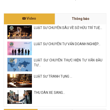
Video
Thông báo
LUẬT SƯ CHUYÊN SÂU VỀ SỞ HỮU TRÍ TUỆ...
LUẬT SƯ CHUYÊN TƯ VẤN DOANH NGHIỆP...
LUẬT SƯ CHUYÊN THỰC HIỆN TƯ VẤN ĐẦU
TƯ...
LUẬT SƯ TRANH TỤNG ...
THU DÀN XE SANG...
Xem tất cả