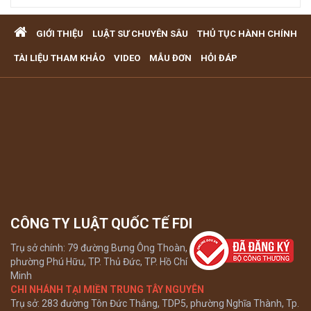
Quy định cá nhân nhận thế chấp QSD đất, tài sản gắn liền
GIỚI THIỆU
LUẬT SƯ CHUYÊN SÂU
THỦ TỤC HÀNH CHÍNH
với đất
VĂN PHÒNG LUẬT SƯ TƯ VẤN MIỄN PHÍ QUA ĐIỆN THOẠI
TÀI LIỆU THAM KHẢO
VIDEO
MẪU ĐƠN
HỎI ĐÁP
TẠI TP HCM
Xem tất cả
CÔNG TY LUẬT QUỐC TẾ FDI
Trụ sở chính: 79 đường Bưng Ông Thoàn,
phường Phú Hữu, TP. Thủ Đức, TP. Hồ Chí
Minh
CHI NHÁNH TẠI MIỀN TRUNG TÂY NGUYÊN
Trụ sở: 283 đường Tôn Đức Thắng, TDP5, phường Nghĩa Thành, Tp.