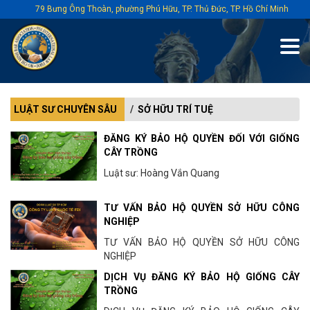
79 Bưng Ông Thoàn, phường Phú Hữu, TP. Thủ Đức, TP. Hồ Chí Minh
LUẬT SƯ CHUYÊN SÂU
SỞ HỮU TRÍ TUỆ
ĐĂNG KÝ BẢO HỘ QUYỀN ĐỐI VỚI GIỐNG
CÂY TRỒNG
Luật sư: Hoàng Vắn Quang
TƯ VẤN BẢO HỘ QUYỀN SỞ HỮU CÔNG
NGHIỆP
TƯ VẤN BẢO HỘ QUYỀN SỞ HỮU CÔNG
NGHIỆP
DỊCH VỤ ĐĂNG KÝ BẢO HỘ GIỐNG CÂY
TRỒNG