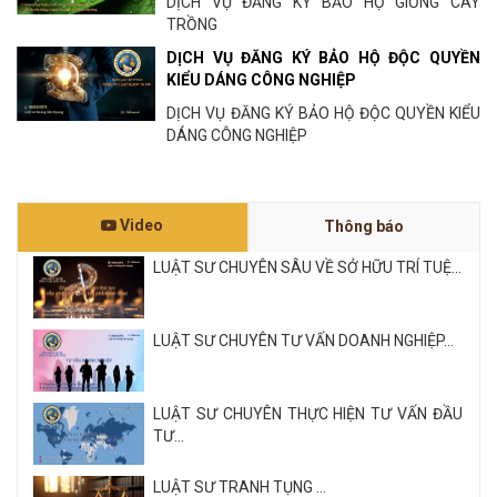
DỊCH VỤ ĐĂNG KÝ BẢO HỘ GIỐNG CÂY
TRỒNG
DỊCH VỤ ĐĂNG KÝ BẢO HỘ ĐỘC QUYỀN
KIỂU DÁNG CÔNG NGHIỆP
DỊCH VỤ ĐĂNG KÝ BẢO HỘ ĐỘC QUYỀN KIỂU
DÁNG CÔNG NGHIỆP
Video
Thông báo
LUẬT SƯ CHUYÊN SÂU VỀ SỞ HỮU TRÍ TUỆ...
LUẬT SƯ CHUYÊN TƯ VẤN DOANH NGHIỆP...
LUẬT SƯ CHUYÊN THỰC HIỆN TƯ VẤN ĐẦU
TƯ...
LUẬT SƯ TRANH TỤNG ...