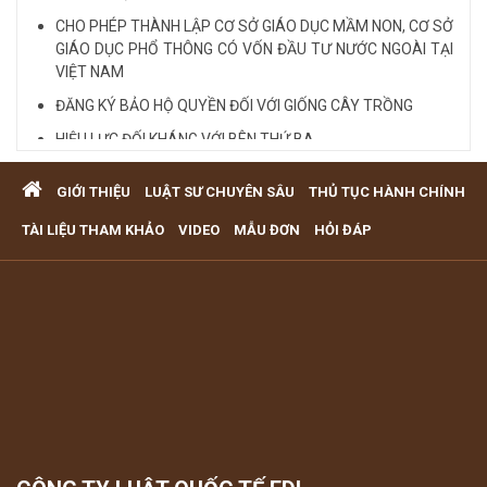
CHO PHÉP THÀNH LẬP CƠ SỞ GIÁO DỤC MẦM NON, CƠ SỞ
GIÁO DỤC PHỔ THÔNG CÓ VỐN ĐẦU TƯ NƯỚC NGOÀI TẠI
VIỆT NAM
ĐĂNG KÝ BẢO HỘ QUYỀN ĐỐI VỚI GIỐNG CÂY TRỒNG
HIỆU LỰC ĐỐI KHÁNG VỚI BÊN THỨ BA
Quy định cá nhân nhận thế chấp QSD đất, tài sản gắn liền
GIỚI THIỆU
LUẬT SƯ CHUYÊN SÂU
THỦ TỤC HÀNH CHÍNH
với đất
VĂN PHÒNG LUẬT SƯ TƯ VẤN MIỄN PHÍ QUA ĐIỆN THOẠI
TÀI LIỆU THAM KHẢO
VIDEO
MẪU ĐƠN
HỎI ĐÁP
TẠI TP HCM
Xem tất cả