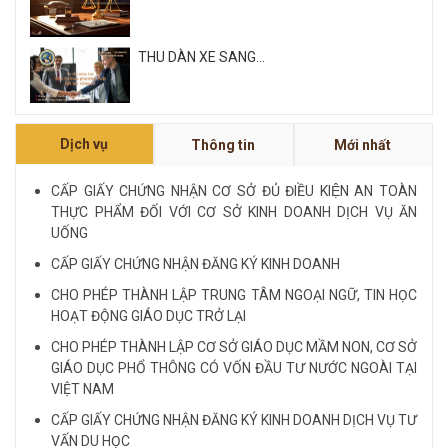
THU DÀN XE SANG...
Xem tất cả
Dịch vụ
Thông tin
Mới nhất
NỘI QUY VÀ QUY CHẾ CÔNG TY LUẬT QUỐC
TẾ FDI...
CẤP GIẤY CHỨNG NHẬN CƠ SỞ ĐỦ ĐIỀU KIỆN AN TOÀN
THỰC PHẨM ĐỐI VỚI CƠ SỞ KINH DOANH DỊCH VỤ ĂN
LUẬT SƯ CHUYÊN VỀ HÌNH SỰ...
UỐNG
CẤP GIẤY CHỨNG NHẬN ĐĂNG KÝ KINH DOANH
Xem tất cả
CHO PHÉP THÀNH LẬP TRUNG TÂM NGOẠI NGỮ, TIN HỌC
HOẠT ĐỘNG GIÁO DỤC TRỞ LẠI
CHO PHÉP THÀNH LẬP CƠ SỞ GIÁO DỤC MẦM NON, CƠ SỞ
GIÁO DỤC PHỔ THÔNG CÓ VỐN ĐẦU TƯ NƯỚC NGOÀI TẠI
VIỆT NAM
CẤP GIẤY CHỨNG NHẬN ĐĂNG KÝ KINH DOANH DỊCH VỤ TƯ
VẤN DU HỌC