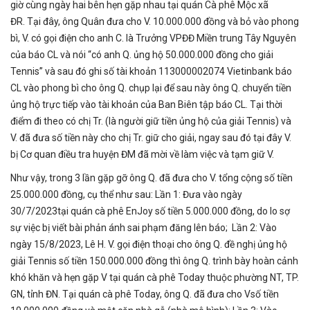
giờ cùng ngày hai bên hẹn gặp nhau tại quán Cà phê Mộc xã
ĐR. Tại đây, ông Quân đưa cho V. 10.000.000 đồng và bỏ vào phong
bì, V. có gọi điện cho anh C. là Trưởng VPĐĐ Miền trung Tây Nguyên
của báo CL và nói “có anh Q. ủng hộ 50.000.000 đồng cho giải
Tennis” và sau đó ghi số tài khoản 113000002074 Vietinbank báo
CL vào phong bì cho ông Q. chụp lại để sau này ông Q. chuyển tiền
ủng hộ trực tiếp vào tài khoản của Ban Biên tập báo CL. Tại thời
điểm đi theo có chị Tr. (là người giữ tiền ủng hộ của giải Tennis) và
V. đã đưa số tiền này cho chị Tr. giữ cho giải, ngay sau đó tại đây V.
bị Cơ quan điều tra huyện ĐM đã mời về làm việc và tạm giữ V.
Như vậy, trong 3 lần gặp gỡ ông Q. đã đưa cho V. tổng cộng số tiền
25.000.000 đồng, cụ thể như sau: Lần 1: Đưa vào ngày
30/7/2023tại quán cà phê EnJoy số tiền 5.000.000 đồng, do lo sợ
sự việc bị viết bài phản ánh sai phạm đăng lên báo; Lần 2: Vào
ngày 15/8/2023, Lê H. V. gọi điện thoại cho ông Q. đề nghị ủng hộ
giải Tennis số tiền 150.000.000 đồng thì ông Q. trình bày hoàn cảnh
khó khăn và hẹn gặp V tại quán cà phê Today thuộc phường NT, TP.
GN, tỉnh ĐN. Tại quán cà phê Today, ông Q. đã đưa cho Vsố tiền