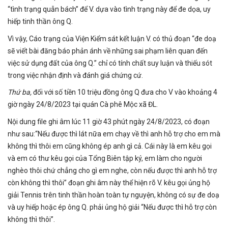
“tình trạng quẫn bách” để V. dựa vào tình trạng này để đe dọa, uy
hiếp tinh thần ông Q.
Vì vậy, Cáo trạng của Viện Kiểm sát kết luận V. có thủ đoạn “đe doạ
sẽ viết bài đăng báo phản ánh về những sai phạm liên quan đến
việc sử dụng đất của ông Q.” chỉ có tính chất suy luận và thiếu sót
trong việc nhận định và đánh giá chứng cứ.
Thứ ba,
đối với số tiền 10 triệu đồng ông Q đưa cho V vào khoảng 4
giờ ngày 24/8/2023 tại quán Cà phê Mộc xã ĐL.
Nội dung file ghi âm lúc 11 giờ 43 phút ngày 24/8/2023, có đoạn
như sau:“Nếu được thì lát nữa em chạy về thì anh hỗ trợ cho em mà
không thì thôi em cũng không ép anh gì cả. Cái này là em kêu gọi
và em có thư kêu gọi của Tổng Biên tập ký, em làm cho người
nghèo thôi chứ chẳng cho gì em nghe, còn nếu được thì anh hỗ trợ
còn không thì thôi” đoạn ghi âm này thể hiện rõ V. kêu gọi ủng hộ
giải Tennis trên tinh thần hoàn toàn tự nguyện, không có sự đe doạ
và uy hiếp hoặc ép ông Q. phải ủng hộ giải “Nếu được thì hỗ trợ còn
không thì thôi”.