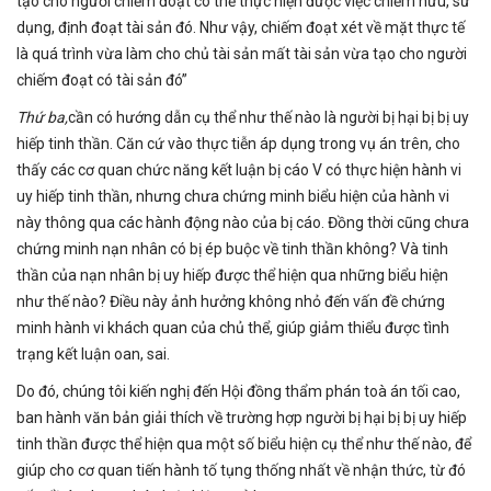
tạo cho người chiếm đoạt có thể thực hiện được việc chiếm hữu, sử
dụng, định đoạt tài sản đó. Như vậy, chiếm đoạt xét về mặt thực tế
là quá trình vừa làm cho chủ tài sản mất tài sản vừa tạo cho người
chiếm đoạt có tài sản đó”
Thứ ba,
cần có hướng dẫn cụ thể như thế nào là người bị hại bị bị uy
hiếp tinh thần. Căn cứ vào thực tiễn áp dụng trong vụ án trên, cho
thấy các cơ quan chức năng kết luận bị cáo V có thực hiện hành vi
uy hiếp tinh thần, nhưng chưa chứng minh biểu hiện của hành vi
này thông qua các hành động nào của bị cáo. Đồng thời cũng chưa
chứng minh nạn nhân có bị ép buộc về tinh thần không? Và tinh
thần của nạn nhân bị uy hiếp được thể hiện qua những biểu hiện
như thế nào? Điều này ảnh hưởng không nhỏ đến vấn đề chứng
minh hành vi khách quan của chủ thể, giúp giảm thiểu được tình
trạng kết luận oan, sai.
Do đó, chúng tôi kiến nghị đến Hội đồng thẩm phán toà án tối cao,
ban hành văn bản giải thích về trường hợp người bị hại bị bị uy hiếp
tinh thần được thể hiện qua một số biểu hiện cụ thể như thế nào, để
giúp cho cơ quan tiến hành tố tụng thống nhất về nhận thức, từ đó