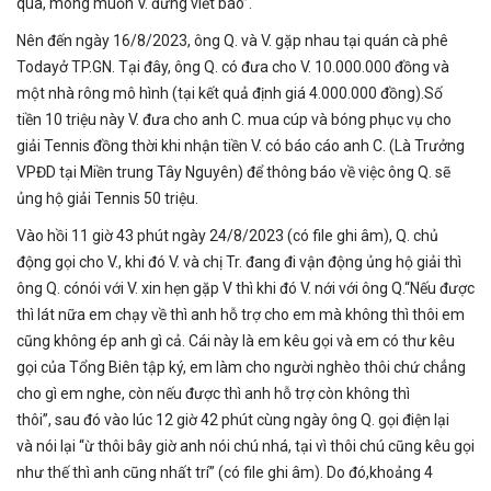
quà, mong muốn V. đừng viết báo”.
Nên đến ngày 16/8/2023, ông Q. và V. gặp nhau tại quán cà phê
Todayở TP.GN. Tại đây, ông Q. có đưa cho V. 10.000.000 đồng và
một nhà rông mô hình (tại kết quả định giá 4.000.000 đồng).Số
tiền 10 triệu này V. đưa cho anh C. mua cúp và bóng phục vụ cho
giải Tennis đồng thời khi nhận tiền V. có báo cáo anh C. (Là Trưởng
VPĐD tại Miền trung Tây Nguyên) để thông báo về việc ông Q. sẽ
ủng hộ giải Tennis 50 triệu.
Vào hồi 11 giờ 43 phút ngày 24/8/2023 (có file ghi âm), Q. chủ
động gọi cho V., khi đó V. và chị Tr. đang đi vận động ủng hộ giải thì
ông Q. cónói với V. xin hẹn gặp V thì khi đó V. nới với ông Q.“Nếu được
thì lát nữa em chạy về thì anh hỗ trợ cho em mà không thì thôi em
cũng không ép anh gì cả. Cái này là em kêu gọi và em có thư kêu
gọi của Tổng Biên tập ký, em làm cho người nghèo thôi chứ chẳng
cho gì em nghe, còn nếu được thì anh hỗ trợ còn không thì
thôi”, sau đó vào lúc 12 giờ 42 phút cùng ngày ông Q. gọi điện lại
và nói lại “ừ thôi bây giờ anh nói chú nhá, tại vì thôi chú cũng kêu gọi
như thế thì anh cũng nhất trí” (có file ghi âm). Do đó,khoảng 4