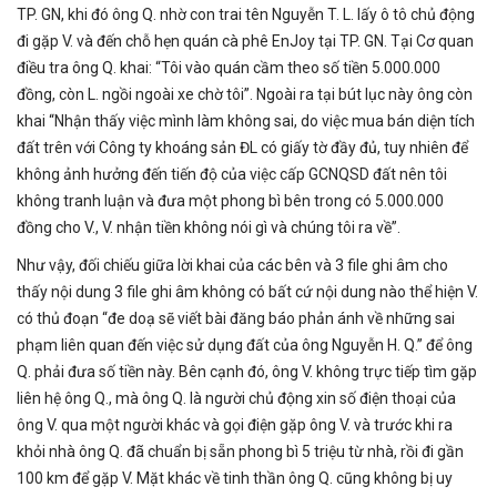
TP. GN, khi đó ông Q. nhờ con trai tên Nguyễn T. L. lấy ô tô chủ động
đi gặp V. và đến chỗ hẹn quán cà phê EnJoy tại TP. GN. Tại Cơ quan
điều tra ông Q. khai: “Tôi vào quán cầm theo số tiền 5.000.000
đồng, còn L. ngồi ngoài xe chờ tôi”. Ngoài ra tại bút lục này ông còn
khai “Nhận thấy việc mình làm không sai, do việc mua bán diện tích
đất trên với Công ty khoáng sản ĐL có giấy tờ đầy đủ, tuy nhiên để
không ảnh hưởng đến tiến độ của việc cấp GCNQSD đất nên tôi
không tranh luận và đưa một phong bì bên trong có 5.000.000
đồng cho V., V. nhận tiền không nói gì và chúng tôi ra về”.
Như vậy, đối chiếu giữa lời khai của các bên và 3 file ghi âm cho
thấy nội dung 3 file ghi âm không có bất cứ nội dung nào thể hiện V.
có thủ đoạn “đe doạ sẽ viết bài đăng báo phản ánh về những sai
phạm liên quan đến việc sử dụng đất của ông Nguyễn H. Q.” để ông
Q. phải đưa số tiền này. Bên cạnh đó, ông V. không trực tiếp tìm gặp
liên hệ ông Q., mà ông Q. là người chủ động xin số điện thoại của
ông V. qua một người khác và gọi điện gặp ông V. và trước khi ra
khỏi nhà ông Q. đã chuẩn bị sẵn phong bì 5 triệu từ nhà, rồi đi gần
100 km để gặp V. Mặt khác về tinh thần ông Q. cũng không bị uy