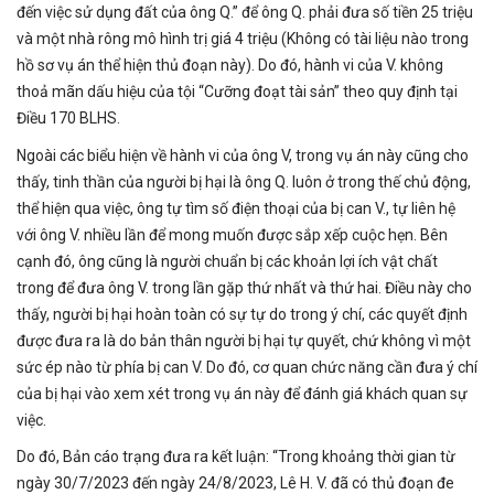
đến việc sử dụng đất của ông Q.” để ông Q. phải đưa số tiền 25 triệu
và một nhà rông mô hình trị giá 4 triệu (Không có tài liệu nào trong
hồ sơ vụ án thể hiện thủ đoạn này). Do đó, hành vi của V. không
thoả mãn dấu hiệu của tội “Cưỡng đoạt tài sản” theo quy định tại
Điều 170 BLHS.
Ngoài các biểu hiện về hành vi của ông V, trong vụ án này cũng cho
thấy, tinh thần của người bị hại là ông Q. luôn ở trong thế chủ động,
thể hiện qua việc, ông tự tìm số điện thoại của bị can V., tự liên hệ
với ông V. nhiều lần để mong muốn được sắp xếp cuộc hẹn. Bên
cạnh đó, ông cũng là người chuẩn bị các khoản lợi ích vật chất
trong để đưa ông V. trong lần gặp thứ nhất và thứ hai. Điều này cho
thấy, người bị hại hoàn toàn có sự tự do trong ý chí, các quyết định
được đưa ra là do bản thân người bị hại tự quyết, chứ không vì một
sức ép nào từ phía bị can V. Do đó, cơ quan chức năng cần đưa ý chí
của bị hại vào xem xét trong vụ án này để đánh giá khách quan sự
việc.
Do đó, Bản cáo trạng đưa ra kết luận: “Trong khoảng thời gian từ
ngày 30/7/2023 đến ngày 24/8/2023, Lê H. V. đã có thủ đoạn đe