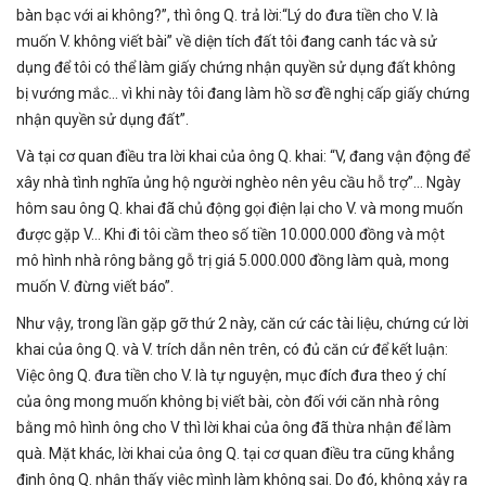
bàn bạc với ai không?”, thì ông Q. trả lời:“Lý do đưa tiền cho V. là
muốn V. không viết bài” về diện tích đất tôi đang canh tác và sử
dụng để tôi có thể làm giấy chứng nhận quyền sử dụng đất không
bị vướng mắc... vì khi này tôi đang làm hồ sơ đề nghị cấp giấy chứng
nhận quyền sử dụng đất”.
Và tại cơ quan điều tra lời khai của ông Q. khai: “V, đang vận động để
xây nhà tình nghĩa ủng hộ người nghèo nên yêu cầu hỗ trợ”... Ngày
hôm sau ông Q. khai đã chủ động gọi điện lại cho V. và mong muốn
được gặp V... Khi đi tôi cầm theo số tiền 10.000.000 đồng và một
mô hình nhà rông bằng gỗ trị giá 5.000.000 đồng làm quà, mong
muốn V. đừng viết báo”.
Như vậy, trong lần gặp gỡ thứ 2 này, căn cứ các tài liệu, chứng cứ lời
khai của ông Q. và V. trích dẫn nên trên, có đủ căn cứ để kết luận:
Việc ông Q. đưa tiền cho V. là tự nguyện, mục đích đưa theo ý chí
của ông mong muốn không bị viết bài, còn đối với căn nhà rông
bằng mô hình ông cho V thì lời khai của ông đã thừa nhận để làm
quà. Mặt khác, lời khai của ông Q. tại cơ quan điều tra cũng khẳng
định ông Q. nhận thấy việc mình làm không sai. Do đó, không xảy ra