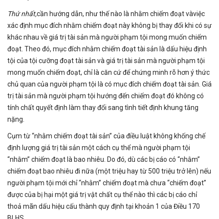
Thứ nhất,
cần hướng dẫn, như thế nào là nhằm chiếm đoạt vàviệc
xác định mục đích nhằm chiếm đoạt này không bị thay đổi khi có sự
khác nhau về giá trị tài sản mà người phạm tội mong muốn chiếm
đoạt. Theo đó, mục đích nhằm chiếm đoạt tài sản là dấu hiệu định
tội của tội cưỡng đoạt tài sản và giá trị tài sản mà người phạm tội
mong muốn chiếm đoạt, chỉ là căn cứ để chứng minh rõ hơn ý thức
chủ quan của người phạm tội là có mục đích chiếm đoạt tài sản. Giá
trị tài sản mà người phạm tội hướng đến chiếm đoạt đó không có
tính chất quyết định làm thay đổi sang tình tiết định khung tăng
nặng.
Cụm từ “nhằm chiếm đoạt tài sản” của điều luật không khống chế
định lượng giá trị tài sản một cách cụ thể mà người phạm tội
“nhằm” chiếm đoạt là bao nhiêu. Do đó, dù các bị cáo có “nhằm”
chiếm đoạt bao nhiêu đi nữa (một triệu hay từ 500 triệu trở lên) nếu
người phạm tội mới chỉ “nhằm” chiếm đoạt mà chưa “chiếm đoạt”
được của bị hại một giá trị vật chất cụ thể nào thì các bị cáo chỉ
thoả mãn dấu hiệu cấu thành quy định tại khoản 1 của Điều 170
BLHS.