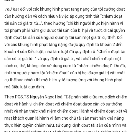
Thứ hai,
đối với các khung hình phạt tăng nặng của tội cưỡng đoạt
cần hướng dẫn về cách hiểu và việc áp dụng tình tiết “chiếm đoạt
tài sản có giá trị từ…”, theo hướng “chỉ khi người thực hiện hành vi
tội phạm phải nắm giữ được tài sản của bị hại và tước đi cái quyền
định đoạt tài sản của người quản lý tài sản một giá trị cụ thể”. Đối
với các khung hình phạt tăng nặng được quy định từ khoản 2 đến
khoản 4 của Điều luật, nhà làm luật đã quy định rõ: “Chiếm đoạt tài
sản có trị giá từ…” và quy định rõ giá trị, vật chất chiếm đoạt một
cách cụ thể, không còn sử dụng cụm từ “nhằm chiếm đoạt”. Do đó,
chỉ khi người phạm tội “chiếm đoạt” của bị hại được giá trị vật chất
cụ thể bao nhiêu thì mới bị truy tố tương ứng với khung hình phạt
mà Điều luật quy định.
Theo PGS.TS Nguyễn Ngọc Hoà: “Để phân biệt giữa mục đích chiếm
đoạt và hành vi chiếm đoạt với chiếm đoạt được cần có sự thống
nhất về nhận thức khái niệm chiếm đoạt. Hành vi chiếm đoạt, xét về
mặt khách quan là hành vi làm cho chủ tài sản mất hẳn khả năng
thực hiện quyền chiếm hữu, sử dụng, định đoạt tài sản của mình và