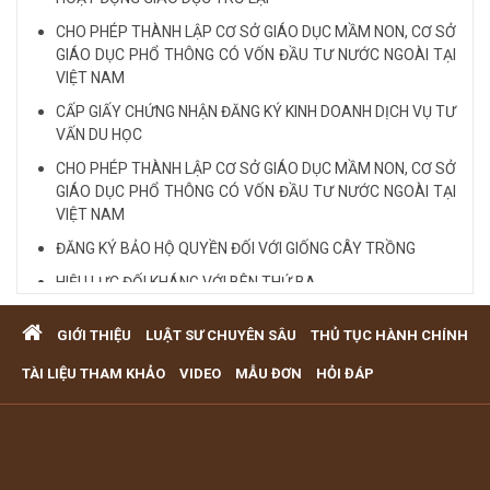
CHO PHÉP THÀNH LẬP CƠ SỞ GIÁO DỤC MẦM NON, CƠ SỞ
GIÁO DỤC PHỔ THÔNG CÓ VỐN ĐẦU TƯ NƯỚC NGOÀI TẠI
VIỆT NAM
CẤP GIẤY CHỨNG NHẬN ĐĂNG KÝ KINH DOANH DỊCH VỤ TƯ
VẤN DU HỌC
CHO PHÉP THÀNH LẬP CƠ SỞ GIÁO DỤC MẦM NON, CƠ SỞ
GIÁO DỤC PHỔ THÔNG CÓ VỐN ĐẦU TƯ NƯỚC NGOÀI TẠI
VIỆT NAM
ĐĂNG KÝ BẢO HỘ QUYỀN ĐỐI VỚI GIỐNG CÂY TRỒNG
HIỆU LỰC ĐỐI KHÁNG VỚI BÊN THỨ BA
Quy định cá nhân nhận thế chấp QSD đất, tài sản gắn liền
GIỚI THIỆU
LUẬT SƯ CHUYÊN SÂU
THỦ TỤC HÀNH CHÍNH
với đất
VĂN PHÒNG LUẬT SƯ TƯ VẤN MIỄN PHÍ QUA ĐIỆN THOẠI
TÀI LIỆU THAM KHẢO
VIDEO
MẪU ĐƠN
HỎI ĐÁP
TẠI TP HCM
Xem tất cả