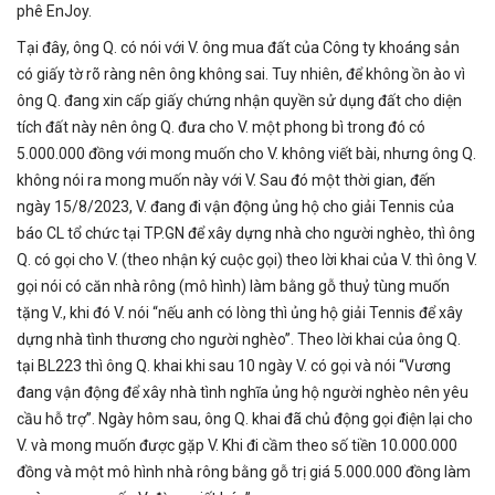
phê EnJoy.
Tại đây, ông Q. có nói với V. ông mua đất của Công ty khoáng sản
có giấy tờ rõ ràng nên ông không sai. Tuy nhiên, để không ồn ào vì
ông Q. đang xin cấp giấy chứng nhận quyền sử dụng đất cho diện
tích đất này nên ông Q. đưa cho V. một phong bì trong đó có
5.000.000 đồng với mong muốn cho V. không viết bài, nhưng ông Q.
không nói ra mong muốn này với V. Sau đó một thời gian, đến
ngày 15/8/2023, V. đang đi vận động ủng hộ cho giải Tennis của
báo CL tổ chức tại TP.GN để xây dựng nhà cho người nghèo, thì ông
Q. có gọi cho V. (theo nhận ký cuộc gọi) theo lời khai của V. thì ông V.
gọi nói có căn nhà rông (mô hình) làm bằng gỗ thuỷ tùng muốn
tặng V., khi đó V. nói “nếu anh có lòng thì ủng hộ giải Tennis để xây
dựng nhà tình thương cho người nghèo”. Theo lời khai của ông Q.
tại BL223 thì ông Q. khai khi sau 10 ngày V. có gọi và nói “Vương
đang vận động để xây nhà tình nghĩa ủng hộ người nghèo nên yêu
cầu hỗ trợ”. Ngày hôm sau, ông Q. khai đã chủ động gọi điện lại cho
V. và mong muốn được gặp V. Khi đi cầm theo số tiền 10.000.000
đồng và một mô hình nhà rông bằng gỗ trị giá 5.000.000 đồng làm