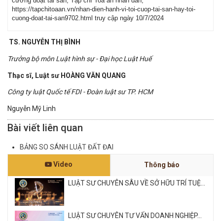
cưỡng đoạt tài sản, Tạp chí Toà án nhân dân,
https://tapchitoaan.vn/nhan-dien-hanh-vi-toi-cuop-tai-san-hay-toi-
cuong-doat-tai-san9702.html truy cập ngày 10/7/2024
TS. NGUYỄN THỊ BÌNH
Trưởng bộ môn Luật hình sự - Đại học Luật Huế
Thạc sĩ, Luật sư HOÀNG VĂN QUANG
Công ty luật Quốc tế FDI - Đoàn luật sư TP. HCM
Nguyễn Mỹ Linh
Bài viết liên quan
BẢNG SO SÁNH LUẬT ĐẤT ĐAI
Video
Thông báo
LUẬT SƯ CHUYÊN SÂU VỀ SỞ HỮU TRÍ TUỆ...
LUẬT SƯ CHUYÊN TƯ VẤN DOANH NGHIỆP...