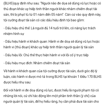
(BLHS)quy định như sau: “Người nào đe dọa sẽ dùng vũ lực hoặc có
thủ đoạn khác uy hiếp tinh thần người khác nhằm chiếm đoạt tài
sản, thì bị phạt tù từ 01 năm đến 05 năm”. Căn cứ vào quy định này,
tội cưỡng đoạt tài sản có các dấu hiệu định tội bao gồm:
- Dấu hiệu chủ thể: Là người đủ 14 tuổi trở lên, có năng lực trách
nhiệm hình sự
- Dấu hiệu hành vi khách quan: Hành vi đe doạ sẽ dùng vũ lực hoặc
hành vi (thủ đoạn) khác uy hiếp tinh thần người quản lý tài sản
- Dấu hiệu lỗi: Chủ thể thực hiện hành vi với lỗi cố ý trực tiếp
- Dấu hiệu mục đích: Nhằm chiếm đoạt tài sản
Về hành vi khách quan của tội cưỡng được tài sản, dưới góc độ lý
luận, các hành vi được mô tả trong BLHS tại khoản 1 Điều 170 BLHS
được hiểu như sau:
Đối với hành vi đe doạ dùng vũ lực, được hiểu là người phạm tội có
những lời nói, cử chỉ tác động lên một phần tinh thần (ý chí) của
người quản lý tài sản, để họ hiểu rằng, họ cần phải đưa tài sản cho