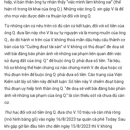
hiếp, vì bản thân ông tự nhận thấy “việc mình làm không sai” (thể
hiện rõ trong lời khai của ông Q.). Những việc ông Q. xin gặp V. là để
cho mọi việc được diễn ra thuận lợi đối với ông Q.
Từ những căn cứ nêu trên có đủ căn cứ kết luận, đối với số tiền của
ông Q. đưa lần này cho V là sự tự nguyện và là mong muốn của ông
Q., do đó hành vi trên của V. không thoả mãn dấu hiệu cấu thành cơ
bản của tội “Cưỡng đoạt tài sản” vì V. không có thủ đoạn“ đe doạ sẽ
viết bài đăng báo phản ánh về những sai phạm liên quan đến việc
sử dụng đất của ông Q.” để buộc ông Q. phải đưa số tiền. Tài liệu,
hồ sơ không thể hiện chứng cứ nào chứng minh V. đe dọa hoặc có
thủ đoạn trên để buộc ông Q. phải đưa số tiền. Cáo trạng của Viện
Kiểm sát lấy số tiền này để kết luận: Số tiền này V. chiếm đoạt bằng
thủ đoạn uy hiếp tinh thần ông Q. “đe doạ sẽ viết bài đăng báo phản
ánh về những sai phạm của ông Q.” là còn thiếu sót và chưa đủ căn
cứ.
Thứ hai
,
đối với số tiền ông Q. đưa cho V. 10 triệu và căn nhà rông
(mô hình bằng gỗ) vào ngày 16/8/2023 tại quán cà phê Today. Sau
khi gặp gỡ lần đầu tiên cho đến ngày 15/8/2023 thì V. không