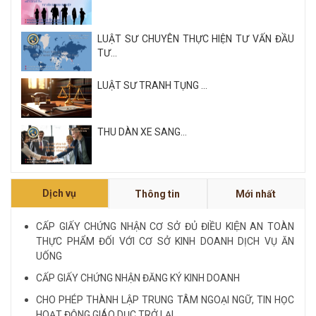
LUẬT SƯ CHUYÊN THỰC HIỆN TƯ VẤN ĐẦU
TƯ...
LUẬT SƯ TRANH TỤNG ...
THU DÀN XE SANG...
Xem tất cả
Dịch vụ
Thông tin
Mới nhất
NỘI QUY VÀ QUY CHẾ CÔNG TY LUẬT QUỐC
TẾ FDI...
CẤP GIẤY CHỨNG NHẬN CƠ SỞ ĐỦ ĐIỀU KIỆN AN TOÀN
THỰC PHẨM ĐỐI VỚI CƠ SỞ KINH DOANH DỊCH VỤ ĂN
LUẬT SƯ CHUYÊN VỀ HÌNH SỰ...
UỐNG
CẤP GIẤY CHỨNG NHẬN ĐĂNG KÝ KINH DOANH
Xem tất cả
CHO PHÉP THÀNH LẬP TRUNG TÂM NGOẠI NGỮ, TIN HỌC
HOẠT ĐỘNG GIÁO DỤC TRỞ LẠI