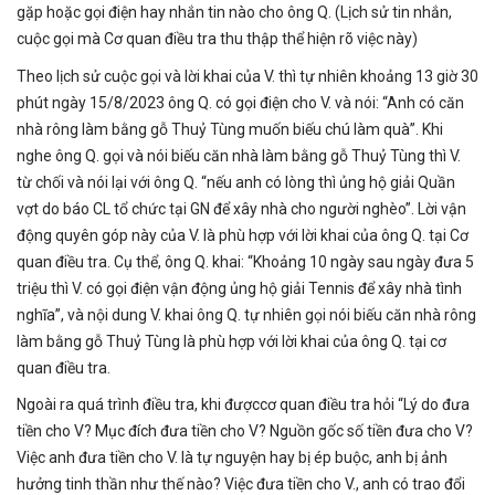
gặp hoặc gọi điện hay nhắn tin nào cho ông Q. (Lịch sử tin nhắn,
cuộc gọi mà Cơ quan điều tra thu thập thể hiện rõ việc này)
Theo lịch sử cuộc gọi và lời khai của V. thì tự nhiên khoảng 13 giờ 30
phút ngày 15/8/2023 ông Q. có gọi điện cho V. và nói: “Anh có căn
nhà rông làm bằng gỗ Thuỷ Tùng muốn biếu chú làm quà”. Khi
nghe ông Q. gọi và nói biếu căn nhà làm bằng gỗ Thuỷ Tùng thì V.
từ chối và nói lại với ông Q. “nếu anh có lòng thì ủng hộ giải Quần
vợt do báo CL tổ chức tại GN để xây nhà cho người nghèo”. Lời vận
động quyên góp này của V. là phù hợp với lời khai của ông Q. tại Cơ
quan điều tra. Cụ thể, ông Q. khai: “Khoảng 10 ngày sau ngày đưa 5
triệu thì V. có gọi điện vận động ủng hộ giải Tennis để xây nhà tình
nghĩa”, và nội dung V. khai ông Q. tự nhiên gọi nói biếu căn nhà rông
làm bằng gỗ Thuỷ Tùng là phù hợp với lời khai của ông Q. tại cơ
quan điều tra.
Ngoài ra quá trình điều tra, khi đượccơ quan điều tra hỏi “Lý do đưa
tiền cho V? Mục đích đưa tiền cho V? Nguồn gốc số tiền đưa cho V?
Việc anh đưa tiền cho V. là tự nguyện hay bị ép buộc, anh bị ảnh
hưởng tinh thần như thế nào? Việc đưa tiền cho V., anh có trao đổi