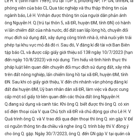
Lê H. V. (sinh năm 1989), trú tại TDP 5, phường NP, TP. GN, tỉnhĐN, là
phóng viên của báo CL.Qua tác nghiệp và thu thập thông tin của
ngành báo, Lê H. V.nhận được thông tin của người dân phản ánh
ông Nguyễn H. Q.(trú tại thôn 5, xã ĐR, huyện ĐM, tỉnh ĐN) có hành
vi lấn chiếm đất của nhà nước, đổ đất san lấp lòng hồ, chuyển đổi
mục đích sử dụng đất, xây dựng công trình nhà ở, nhà nuôi yến trái
phép tại khu vực mỏ đá đô ri. Sau đó, V đăng kí đề tài với Ban Biên
tập báo CL và được cấp giấy giới thiệu số 138 ngày 10/7/2023 (hạn
đến ngày 10/8/2023) với nội dung: Tìm hiểu về tình hình thực thi
pháp luật liên quan đến chuyển đổi mục đích sử dụng đất, xây nhà
trên đất nông nghiệp, lấn chiếm lòng hồ tại xã ĐR, huyện ĐM, tỉnh
ĐN. Sau khi có giấy giới thiệu, V. đến chi nhánh văn phòng đăng kí
đất đai huyện ĐM, Uỷ ban nhân dân xã ĐR, làm việc và được cung
cấp một số giấy tờ liên quan đến các thửa đất ông Nguyễn H.
Q.đang sử dụng và canh tác. Khi ông Q. biết được thi ông Q. có xin
số điện thoại của V. qua Chủ tịch xã ĐR và chủ động gọi cho Lê H. V.
Quá trình ông Q. và V. trao đổi qua điện thoại thì ông Q. xin gặp V. Để
có nguồn thông tin đa chiều và nghe ông Q. trình bày thì V. đồng ý
cho ông Q. gặp. Ngày 30/7/2023, ông Q. đến GN gặp V. tại quán cà