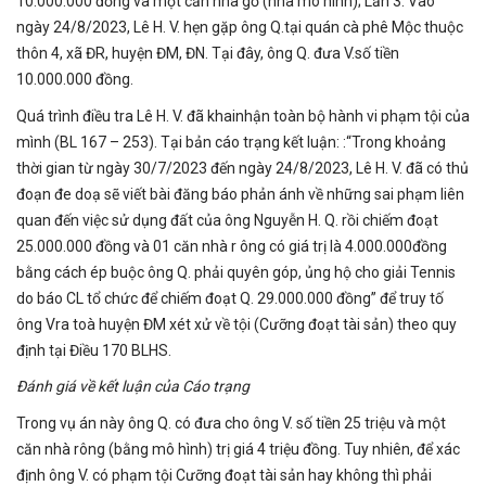
10.000.000 đồng và một căn nhà gỗ (nhà mô hình); Lần 3: Vào
ngày 24/8/2023, Lê H. V. hẹn gặp ông Q.tại quán cà phê Mộc thuộc
thôn 4, xã ĐR, huyện ĐM, ĐN. Tại đây, ông Q. đưa V.số tiền
10.000.000 đồng.
Quá trình điều tra Lê H. V. đã khainhận toàn bộ hành vi phạm tội của
mình (BL 167 – 253). Tại bản cáo trạng kết luận: :“Trong khoảng
thời gian từ ngày 30/7/2023 đến ngày 24/8/2023, Lê H. V. đã có thủ
đoạn đe doạ sẽ viết bài đăng báo phản ánh về những sai phạm liên
quan đến việc sử dụng đất của ông Nguyễn H. Q. rồi chiếm đoạt
25.000.000 đồng và 01 căn nhà r ông có giá trị là 4.000.000đồng
bằng cách ép buộc ông Q. phải quyên góp, ủng hộ cho giải Tennis
do báo CL tổ chức để chiếm đoạt Q. 29.000.000 đồng” để truy tố
ông Vra toà huyện ĐM xét xử về tội (Cưỡng đoạt tài sản) theo quy
định tại Điều 170 BLHS.
Đánh giá về kết luận của Cáo trạng
Trong vụ án này ông Q. có đưa cho ông V. số tiền 25 triệu và một
căn nhà rông (bằng mô hình) trị giá 4 triệu đồng. Tuy nhiên, để xác
định ông V. có phạm tội Cưỡng đoạt tài sản hay không thì phải