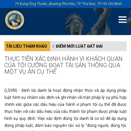
79 Bưng Ông Thoàn, phường Phú Hữu, TP. Thủ Đức, TP. Hồ Chí Minh
TÀI LIỆU THAM KHẢO
ĐIỂM MỚI LUẬT ĐẤT ĐAI
THỰC TIỄN XÁC ĐỊNH HÀNH VI KHÁCH QUAN
CỦA TỘI CƯỠNG ĐOẠT TÀI SẢN THÔNG QUA
MỘT VỤ ÁN CỤ THỂ
(LSVN) - Định tội danh là hoạt động nhận thức và áp dụng pháp
luật hình sự nhằm xác định và ghi nhận về mặt pháp lý sự phù hợp
chính xác giữa các dấu hiệu của hành vi phạm tội cụ thể đã được
thực hiện với các dấu hiệu của cấu thành tội phạm được pháp luật
hình sự quy định. Việc xác định đúng tội danh là cơ sở để áp dụng
đúng pháp luật, đảm bảo nguyên tắc xử lý “đúng người, đúng tội,