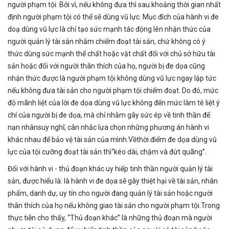
người phạm tội. Bởi vì, nếu không đưa thì sau khoảng thời gian nhất
định người phạm tội có thể sẽ dùng vũ lực. Mục đích của hành vi đe
doạ dùng vũ lực là chỉ tạo sức mạnh tác động lên nhận thức của
người quản lý tài sản nhằm chiếm đoạt tài sản, chứ không có ý
thức dùng sức mạnh thể chất hoặc vật chất đối với chủ sở hữu tài
sản hoặc đối với người thân thích của họ, người bị đe dọa cũng
nhận thức được là người phạm tội không dùng vũ lực ngay lập tức
nếu không đưa tài sản cho người phạm tội chiếm đoạt. Do đó, mức
độ mãnh liệt của lời đe dọa dùng vũ lực không đến mức làm tê liệt ý
chí của người bị đe dọa, mà chỉ nhằm gây sức ép về tinh thần để
nạn nhânsuy nghĩ, cân nhắc lựa chọn những phương án hành vi
khác nhau để bảo vệ tài sản của mình.Vềthời điểm đe dọa dùng vũ
lực của tội cưỡng đoạt tài sản thì“kéo dài, chậm và đứt quãng”.
Đối với hành vi - thủ đoạn khác uy hiếp tinh thần người quản lý tài
sản, được hiểu là: là hành vi đe dọa sẽ gây thiệt hại về tài sản, nhân
phẩm, danh dự, uy tín cho người đang quản lý tài sản hoặc người
thân thích của họ nếu không giao tài sản cho người phạm tội.Trong
thực tiễn cho thấy, “Thủ đoạn khác” là những thủ đoạn mà người