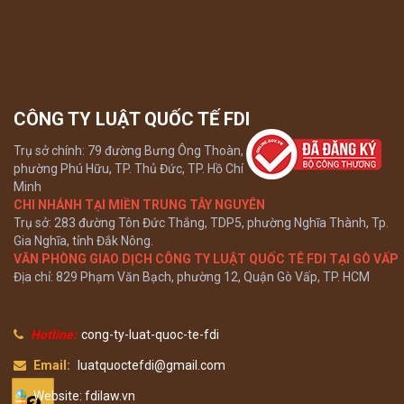
CÔNG TY LUẬT QUỐC TẾ FDI
Trụ sở chính: 79 đường Bưng Ông Thoàn,
phường Phú Hữu, TP. Thủ Đức, TP. Hồ Chí
Minh
CHI NHÁNH TẠI MIỀN TRUNG TÂY NGUYÊN
Trụ sở: 283 đường Tôn Đức Thắng, TDP5, phường Nghĩa Thành, Tp.
Gia Nghĩa, tỉnh Đắk Nông.
VĂN PHÒNG GIAO DỊCH CÔNG TY LUẬT QUỐC TÊ FDI TẠI GÒ VẤP
Địa chỉ: 829 Phạm Văn Bạch, phường 12, Quận Gò Vấp, TP. HCM
Hotline:
cong-ty-luat-quoc-te-fdi
Email:
luatquoctefdi@gmail.com
Website: fdilaw.vn