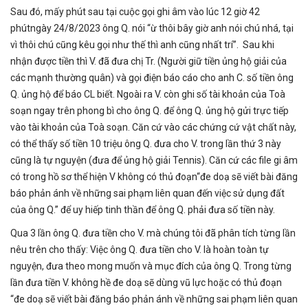
Sau đó, mấy phút sau tại cuộc gọi ghi âm vào lúc 12 giờ 42
phútngày 24/8/2023 ông Q. nói “ừ thôi bây giờ anh nói chú nhá, tại
vì thôi chú cũng kêu gọi như thế thì anh cũng nhất trí”. Sau khi
nhận được tiền thì V. đã đưa chị Tr. (Người giữ tiền ủng hộ giải của
các mạnh thường quân) và gọi điện báo cáo cho anh C. số tiền ông
Q. ủng hộ để báo CL biết. Ngoài ra V. còn ghi số tài khoản của Toà
soạn ngay trên phong bì cho ông Q. để ông Q. ủng hộ gửi trực tiếp
vào tài khoản của Toà soạn. Căn cứ vào các chứng cứ vật chất này,
có thể thấy số tiền 10 triệu ông Q. đưa cho V. trong lần thứ 3 này
cũng là tự nguyện (đưa để ủng hộ giải Tennis). Căn cứ các file gi âm
có trong hồ sơ thể hiện V không có thủ đoạn“đe doạ sẽ viết bài đăng
báo phản ánh về những sai phạm liên quan đến việc sử dụng đất
của ông Q.” để uy hiếp tinh thần để ông Q. phải đưa số tiền này.
Qua 3 lần ông Q. đưa tiền cho V. mà chúng tôi đã phân tích từng lần
nêu trên cho thấy: Việc ông Q. đưa tiền cho V. là hoàn toàn tự
nguyện, đưa theo mong muốn và mục đích của ông Q. Trong từng
lần đưa tiền V. không hề đe doạ sẽ dùng vũ lực hoặc có thủ đoạn
“đe doạ sẽ viết bài đăng báo phản ánh về những sai phạm liên quan