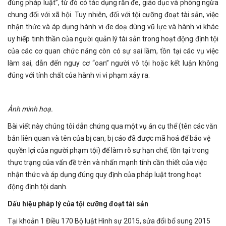
đúng pháp luật”, từ đó có tác dụng răn đe, giáo dục và phòng ngừa
chung đối với xã hội. Tuy nhiên, đối với tội cưỡng đoạt tài sản, việc
nhận thức và áp dụng hành vi đe doạ dùng vũ lực và hành vi khác
uy hiếp tinh thần của người quản lý tài sản trong hoạt động định tội
của các cơ quan chức năng còn có sự sai lầm, tồn tại các vụ việc
làm sai, dẫn đến nguy cơ “oan” người vô tội hoặc kết luận không
đúng với tính chất của hành vi vi phạm xảy ra.
Ảnh minh hoạ.
Bài viết này chúng tôi dẫn chứng qua một vụ án cụ thể (tên các văn
bản liên quan và tên của bị can, bị cáo đã được mã hoá để bảo vệ
quyền lợi của người phạm tội) để làm rõ sự hạn chế, tồn tại trong
thực trạng của vấn đề trên và nhấn mạnh tính cần thiết của việc
nhận thức và áp dụng đúng quy định của pháp luật trong hoạt
động định tội danh.
Dấu hiệu pháp lý của tội cưỡng đoạt tài sản
Tại khoản 1 Điều 170 Bộ luật Hình sự 2015, sửa đổi bổ sung 2015