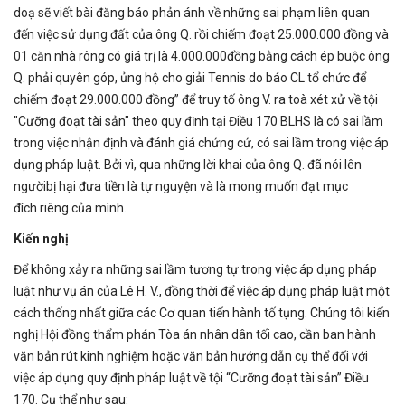
doạ sẽ viết bài đăng báo phản ánh về những sai phạm liên quan
đến việc sử dụng đất của ông Q. rồi chiếm đoạt 25.000.000 đồng và
01 căn nhà rông có giá trị là 4.000.000đồng bằng cách ép buộc ông
Q. phải quyên góp, ủng hộ cho giải Tennis do báo CL tổ chức để
chiếm đoạt 29.000.000 đồng” để truy tố ông V. ra toà xét xử về tội
"Cưỡng đoạt tài sản" theo quy định tại Điều 170 BLHS là có sai lầm
trong việc nhận định và đánh giá chứng cứ, có sai lầm trong việc áp
dụng pháp luật. Bởi vì, qua những lời khai của ông Q. đã nói lên
ngườibị hại đưa tiền là tự nguyện và là mong muốn đạt mục
đích riêng của mình.
Kiến nghị
Để không xảy ra những sai lầm tương tự trong việc áp dụng pháp
luật như vụ án của Lê H. V., đồng thời để việc áp dụng pháp luật một
cách thống nhất giữa các Cơ quan tiến hành tố tụng. Chúng tôi kiến
nghị Hội đồng thẩm phán Tòa án nhân dân tối cao, cần ban hành
văn bản rút kinh nghiệm hoặc văn bản hướng dẫn cụ thể đối với
việc áp dụng quy định pháp luật về tội “Cưỡng đoạt tài sản” Điều
170. Cụ thể như sau: