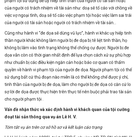
phạm tội sử dụng để uy hiếp tinh thần của người có tài sản hoặc
của người có trách nhiệm về tài sản như: doạ sẽ tố cáo với chồng về
việc vợ ngoại tình, doạ sẽ tố cáo việc phạm tội hoặc việc làm sai trái
của người có tài sản hoặc người có trách nhiệm về tài sản...
Cũng như hành vi “đe dọa sẽ dùng vũ lực”, hành vi khác uy hiếp tinh
thần người khác không làm người bị đe dọa bị tê liệt tinh thần, họ
không bị lâm vào tình trạng không thể chống cự được. Người bị đe
dọa vẫn còn có thời gian nhất định để lựa chọn cách xử sự phù hợp
như chuẩn bị các điều kiện ngăn cản hoặc báo cơ quan có thẩm
quyền về hành vi phạm tội của người đe dọa. Người phạm tội có thể
sử dụng bất cứ thủ đoạn nào miễn là có thể khống chế được ý chí,
tinh thần của người bị đe dọa, làm cho người bị đe dọa có căn cứ lo
sợ lời đe dọa được thực hiện trên thực tế nên buộc phải trao tài sản
cho người phạm tội .
Vấn đề nhận thức và xác định hành vi khách quan của tội cưỡng
đoạt tài sản thông qua vụ án Lê H. V.
Tóm tắt vụ án trên cơ sở hồ sơ và kết luận cáo trạng