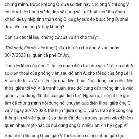
chứng minh, trước khi ông Q. đưa số tiền này cho ông V. thì ông V.
có thực hiện hành vi “đe doạ sẽ dùng vũ lực” hoặc có “thủ đoạn
khác” để uy hiếp tinh thần ông Q. để gây sức ép buộc ông Q. phải
đưa tiền cho ông V. hay không?
Căn cứ các tài liệu, chứng cứ của vụ án cho thấy:
Thứ nhất
,
đối với việc ông Q. đưa 5 triệu cho ông V. vào ngày
30/7/2023 tại quán cà phê EnJoy.
Theo lời khai của ông Q. tại cơ quan điều tra như sau: "Tôi xin anh A.
số điện thoại của phóng viên sau đó anh A. cho tôi số của ông Lê H.
V. sau đó tôi và V. có liên lạc qua điện thoại.. “nội dung các cuộc điện
thoại giữa tôi với V. là tranh luận, trao đổi cung cấp thông tin về việc
quản lý sử dụng đất đai của gia đình tôi”. Ngoài ra, trong 3 file ghi
âm để chứng minh nội dung nói chuyện qua điện thoại giữa ông Q.
và V. ngày 30/7/2023, thể hiện “giữa ông Q. với V., trao đổi cung cấp
thông tin về việc quản lý sử dụng đất đai và xoay quanh vấn đề làm
quen nhau,mặt khác có nội dung ông Q. nhiều lần xin hẹn gặp V.”.
Sau nhiều lần ông Q. xin gặp V. thì hai bên có hẹn nhau gặp tại