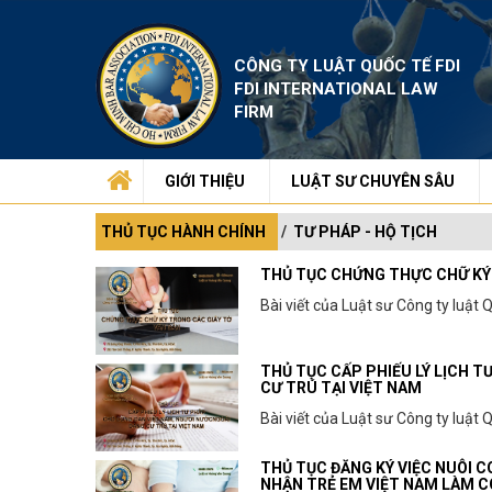
CÔNG TY LUẬT QUỐC TẾ FDI
FDI INTERNATIONAL LAW
FIRM
GIỚI THIỆU
LUẬT SƯ CHUYÊN SÂU
THỦ TỤC HÀNH CHÍNH
TƯ PHÁP - HỘ TỊCH
THỦ TỤC CHỨNG THỰC CHỮ KÝ 
Bài viết của Luật sư Công ty luật 
THỦ TỤC CẤP PHIẾU LÝ LỊCH 
CƯ TRÚ TẠI VIỆT NAM
Bài viết của Luật sư Công ty luật 
THỦ TỤC ĐĂNG KÝ VIỆC NUÔI 
NHẬN TRẺ EM VIỆT NAM LÀM C