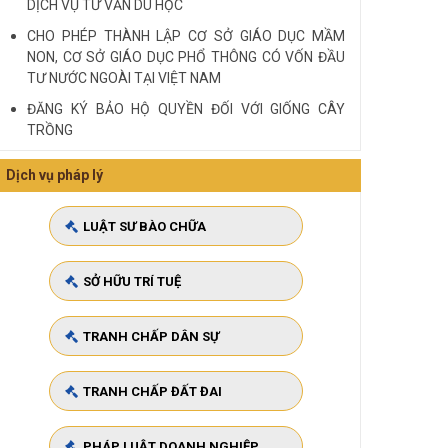
DỊCH VỤ TƯ VẤN DU HỌC
CHO PHÉP THÀNH LẬP CƠ SỞ GIÁO DỤC MẦM
NON, CƠ SỞ GIÁO DỤC PHỔ THÔNG CÓ VỐN ĐẦU
TƯ NƯỚC NGOÀI TẠI VIỆT NAM
ĐĂNG KÝ BẢO HỘ QUYỀN ĐỐI VỚI GIỐNG CÂY
TRỒNG
HIỆU LỰC ĐỐI KHÁNG VỚI BÊN THỨ BA
Dịch vụ pháp lý
Quy định cá nhân nhận thế chấp QSD đất, tài sản
gắn liền với đất
LUẬT SƯ BÀO CHỮA
VĂN PHÒNG LUẬT SƯ TƯ VẤN MIỄN PHÍ QUA ĐIỆN
THOẠI TẠI TP HCM
SỞ HỮU TRÍ TUỆ
Xem tất cả
TRANH CHẤP DÂN SỰ
TRANH CHẤP ĐẤT ĐAI
PHÁP LUẬT DOANH NGHIỆP