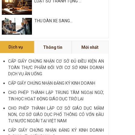
LUẬT SƯ TRANH TỤNG ...
THU DÀN XE SANG...
Xem tất cả
Dịch vụ
Thông tin
Mới nhất
NỘI QUY VÀ QUY CHẾ CÔNG TY
LUẬT QUỐC TẾ FDI...
CẤP GIẤY CHỨNG NHẬN CƠ SỞ ĐỦ ĐIỀU KIỆN AN
TOÀN THỰC PHẨM ĐỐI VỚI CƠ SỞ KINH DOANH
LUẬT SƯ CHUYÊN VỀ HÌNH SỰ...
DỊCH VỤ ĂN UỐNG
CẤP GIẤY CHỨNG NHẬN ĐĂNG KÝ KINH DOANH
Xem tất cả
CHO PHÉP THÀNH LẬP TRUNG TÂM NGOẠI NGỮ,
TIN HỌC HOẠT ĐỘNG GIÁO DỤC TRỞ LẠI
CHO PHÉP THÀNH LẬP CƠ SỞ GIÁO DỤC MẦM
NON, CƠ SỞ GIÁO DỤC PHỔ THÔNG CÓ VỐN ĐẦU
TƯ NƯỚC NGOÀI TẠI VIỆT NAM
CẤP GIẤY CHỨNG NHẬN ĐĂNG KÝ KINH DOANH