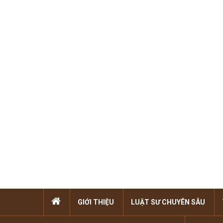
GIỚI THIỆU
LUẬT SƯ CHUYÊN SÂU