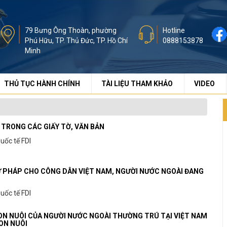
79 Bưng Ông Thoàn, phường
Hotline
Phú Hữu, TP. Thủ Đức, TP. Hồ Chí
0888153878
Minh
THỦ TỤC HÀNH CHÍNH
TÀI LIỆU THAM KHẢO
VIDEO
TRONG CÁC GIẤY TỜ, VĂN BẢN
Quốc tế FDI
TƯ PHÁP CHO CÔNG DÂN VIỆT NAM, NGƯỜI NƯỚC NGOÀI ĐANG
Quốc tế FDI
CON NUÔI CỦA NGƯỜI NƯỚC NGOÀI THƯỜNG TRÚ TẠI VIỆT NAM
ON NUÔI