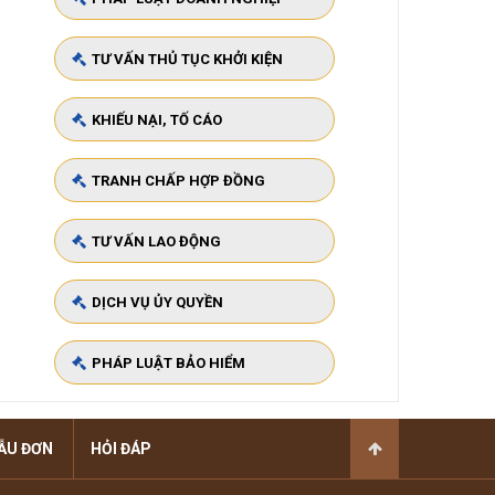
TƯ VẤN THỦ TỤC KHỞI KIỆN
KHIẾU NẠI, TỐ CÁO
TRANH CHẤP HỢP ĐỒNG
TƯ VẤN LAO ĐỘNG
DỊCH VỤ ỦY QUYỀN
PHÁP LUẬT BẢO HIỂM
ẪU ĐƠN
HỎI ĐÁP