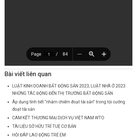
Bài viết liên quan
LUẬT KINH DOANH BẤT ĐỘNG SẢN 2023, LUẬT NHÀ Ở 2023
NHỮNG TÁC ĐỘNG ĐẾN THỊ TRƯỜNG BẤT ĐỘNG SẢN
Áp dụng tình tiết “nhằm chiếm đoạt tài sản” trong tội cưỡng
đoạt tài sản
CAM KẾT THƯƠNG MẠỊ DỊCH VỤ VIỆT NAM WTO
TÀI LIỆU SỞ HỮU TRÍ TUỆ CƠ BẢN
HỎI ĐÁP LAO ĐỘNG TRẺ EM