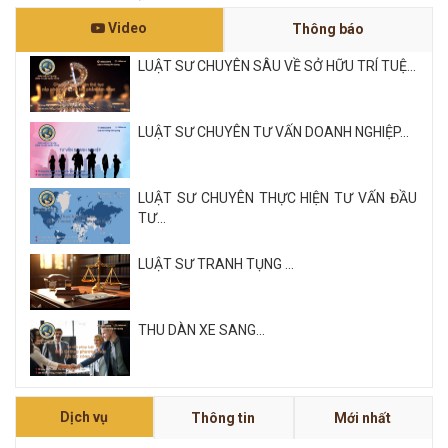
Video
Thông báo
LUẬT SƯ CHUYÊN SÂU VỀ SỞ HỮU TRÍ TUỆ...
LUẬT SƯ CHUYÊN TƯ VẤN DOANH NGHIỆP...
LUẬT SƯ CHUYÊN THỰC HIỆN TƯ VẤN ĐẦU
TƯ...
LUẬT SƯ TRANH TỤNG ...
THU DÀN XE SANG...
Xem tất cả
Dịch vụ
Thông tin
Mới nhất
NỘI QUY VÀ QUY CHẾ CÔNG TY LUẬT QUỐC
TẾ FDI...