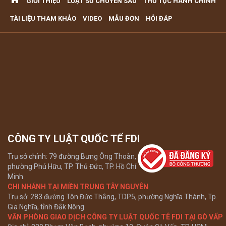
GIỚI THIỆU
LUẬT SƯ CHUYÊN SÂU
THỦ TỤC HÀNH CHÍNH
với đất
VĂN PHÒNG LUẬT SƯ TƯ VẤN MIỄN PHÍ QUA ĐIỆN THOẠI
TÀI LIỆU THAM KHẢO
VIDEO
MẪU ĐƠN
HỎI ĐÁP
TẠI TP HCM
Xem tất cả
CÔNG TY LUẬT QUỐC TẾ FDI
Trụ sở chính: 79 đường Bưng Ông Thoàn,
phường Phú Hữu, TP. Thủ Đức, TP. Hồ Chí
Minh
CHI NHÁNH TẠI MIỀN TRUNG TÂY NGUYÊN
Trụ sở: 283 đường Tôn Đức Thắng, TDP5, phường Nghĩa Thành, Tp.
Gia Nghĩa, tỉnh Đắk Nông.
VĂN PHÒNG GIAO DỊCH CÔNG TY LUẬT QUỐC TÊ FDI TẠI GÒ VẤP