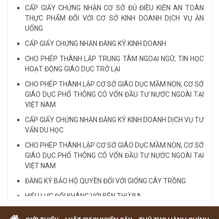
CẤP GIẤY CHỨNG NHẬN CƠ SỞ ĐỦ ĐIỀU KIỆN AN TOÀN
THỰC PHẨM ĐỐI VỚI CƠ SỞ KINH DOANH DỊCH VỤ ĂN
LUẬT SƯ CHUYÊN VỀ HÌNH SỰ...
UỐNG
CẤP GIẤY CHỨNG NHẬN ĐĂNG KÝ KINH DOANH
Xem tất cả
CHO PHÉP THÀNH LẬP TRUNG TÂM NGOẠI NGỮ, TIN HỌC
HOẠT ĐỘNG GIÁO DỤC TRỞ LẠI
CHO PHÉP THÀNH LẬP CƠ SỞ GIÁO DỤC MẦM NON, CƠ SỞ
GIÁO DỤC PHỔ THÔNG CÓ VỐN ĐẦU TƯ NƯỚC NGOÀI TẠI
VIỆT NAM
CẤP GIẤY CHỨNG NHẬN ĐĂNG KÝ KINH DOANH DỊCH VỤ TƯ
VẤN DU HỌC
CHO PHÉP THÀNH LẬP CƠ SỞ GIÁO DỤC MẦM NON, CƠ SỞ
GIÁO DỤC PHỔ THÔNG CÓ VỐN ĐẦU TƯ NƯỚC NGOÀI TẠI
VIỆT NAM
ĐĂNG KÝ BẢO HỘ QUYỀN ĐỐI VỚI GIỐNG CÂY TRỒNG
HIỆU LỰC ĐỐI KHÁNG VỚI BÊN THỨ BA
Quy định cá nhân nhận thế chấp QSD đất, tài sản gắn liền