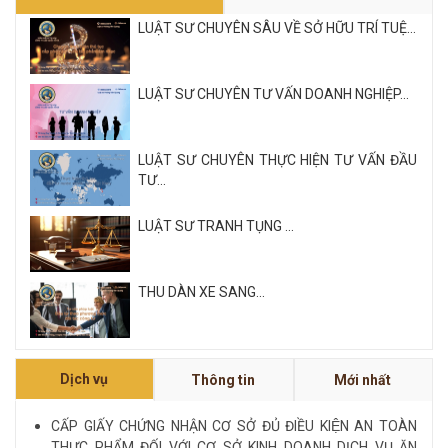
LUẬT SƯ CHUYÊN SÂU VỀ SỞ HỮU TRÍ TUỆ...
LUẬT SƯ CHUYÊN TƯ VẤN DOANH NGHIỆP...
LUẬT SƯ CHUYÊN THỰC HIỆN TƯ VẤN ĐẦU
TƯ...
LUẬT SƯ TRANH TỤNG ...
THU DÀN XE SANG...
Xem tất cả
Dịch vụ
Thông tin
Mới nhất
NỘI QUY VÀ QUY CHẾ CÔNG TY LUẬT QUỐC
TẾ FDI...
CẤP GIẤY CHỨNG NHẬN CƠ SỞ ĐỦ ĐIỀU KIỆN AN TOÀN
THỰC PHẨM ĐỐI VỚI CƠ SỞ KINH DOANH DỊCH VỤ ĂN