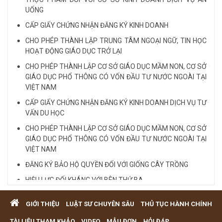
LUẬT SƯ CHUYÊN VỀ HÌNH SỰ...
UỐNG
CẤP GIẤY CHỨNG NHẬN ĐĂNG KÝ KINH DOANH
Xem tất cả
CHO PHÉP THÀNH LẬP TRUNG TÂM NGOẠI NGỮ, TIN HỌC
HOẠT ĐỘNG GIÁO DỤC TRỞ LẠI
CHO PHÉP THÀNH LẬP CƠ SỞ GIÁO DỤC MẦM NON, CƠ SỞ
GIÁO DỤC PHỔ THÔNG CÓ VỐN ĐẦU TƯ NƯỚC NGOÀI TẠI
VIỆT NAM
CẤP GIẤY CHỨNG NHẬN ĐĂNG KÝ KINH DOANH DỊCH VỤ TƯ
VẤN DU HỌC
CHO PHÉP THÀNH LẬP CƠ SỞ GIÁO DỤC MẦM NON, CƠ SỞ
GIÁO DỤC PHỔ THÔNG CÓ VỐN ĐẦU TƯ NƯỚC NGOÀI TẠI
VIỆT NAM
ĐĂNG KÝ BẢO HỘ QUYỀN ĐỐI VỚI GIỐNG CÂY TRỒNG
HIỆU LỰC ĐỐI KHÁNG VỚI BÊN THỨ BA
Quy định cá nhân nhận thế chấp QSD đất, tài sản gắn liền
GIỚI THIỆU
LUẬT SƯ CHUYÊN SÂU
THỦ TỤC HÀNH CHÍNH
với đất
VĂN PHÒNG LUẬT SƯ TƯ VẤN MIỄN PHÍ QUA ĐIỆN THOẠI
TÀI LIỆU THAM KHẢO
VIDEO
MẪU ĐƠN
HỎI ĐÁP