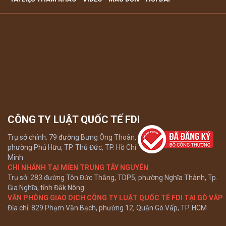
TẠI TP HCM
Xem tất cả
CÔNG TY LUẬT QUỐC TẾ FDI
Trụ sở chính: 79 đường Bưng Ông Thoàn,
phường Phú Hữu, TP. Thủ Đức, TP. Hồ Chí
Minh
CHI NHÁNH TẠI MIỀN TRUNG TÂY NGUYÊN
Trụ sở: 283 đường Tôn Đức Thắng, TDP5, phường Nghĩa Thành, Tp.
Gia Nghĩa, tỉnh Đắk Nông.
VĂN PHÒNG GIAO DỊCH CÔNG TY LUẬT QUỐC TÊ FDI TẠI GÒ VẤP
Địa chỉ: 829 Phạm Văn Bạch, phường 12, Quận Gò Vấp, TP. HCM