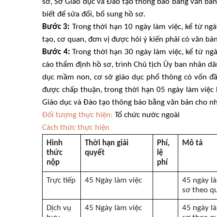
sơ, Sở Giáo dục và Đào tạo thông báo bằng văn bản 
biết để sửa đổi, bổ sung hồ sơ.
Bước 3:
Trong thời hạn 10 ngày làm việc, kể từ ng
tạo, cơ quan, đơn vị được hỏi ý kiến phải có văn bản 
Bước 4:
Trong thời hạn 30 ngày làm việc, kể từ ng
cáo thẩm định hồ sơ, trình Chủ tịch Ủy ban nhân dâ
dục mầm non, cơ sở giáo dục phổ thông có vốn đầ
được chấp thuận, trong thời hạn 05 ngày làm việc
Giáo dục và Đào tạo thông báo bằng văn bản cho nh
Đối tượng thực hiệ
n:
Tổ chức nước ngoài
Cách thức thực hiện
Hình
Thời hạn giải
Phí,
Mô tả
thức
quyết
lệ
nộp
phí
Trực tiếp
45 Ngày làm việc
45 ngày l
sơ theo q
Dịch vụ
45 Ngày làm việc
45 ngày l