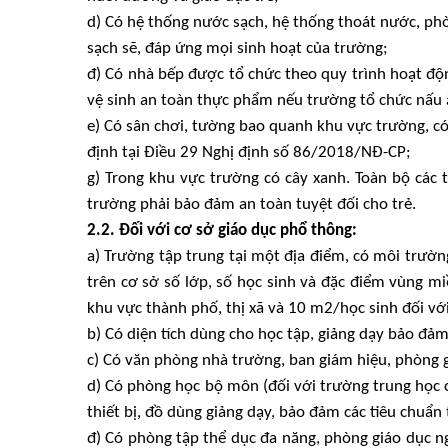
d) Có hệ thống nước sạch, hệ thống thoát nước, phò
sạch sẽ, đáp ứng mọi sinh hoạt của trường;
đ) Có nhà bếp được tổ chức theo quy trình hoạt độ
vệ sinh an toàn thực phẩm nếu trường tổ chức nấu 
e) Có sân chơi, tường bao quanh khu vực trường, có
định tại Điều 29 Nghị định số 86/2018/NĐ-CP;
g) Trong khu vực trường có cây xanh. Toàn bộ các t
trường phải bảo đảm an toàn tuyệt đối cho trẻ.
2.2. Đối với cơ sở giáo dục phổ thông:
a) Trường tập trung tại một địa điểm, có môi trườn
trên cơ sở số lớp, số học sinh và đặc điểm vùng mi
khu vực thành phố, thị xã và 10 m2/học sinh đối v
b) Có diện tích dùng cho học tập, giảng dạy bảo đả
c) Có văn phòng nhà trường, ban giám hiệu, phòng 
d) Có phòng học bộ môn (đối với trường trung học c
thiết bị, đồ dùng giảng dạy, bảo đảm các tiêu chuẩ
đ) Có phòng tập thể dục đa năng, phòng giáo dục ng