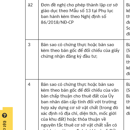
å
2
Đơn đề nghị cho phép thành lập cơ sở
B
giáo dục theo Mẫu số 13 tại Phụ lục
k
ban hành kèm theo Nghị định số
t
86/2018/NĐ-CP
đ
S
đ
3
Bản sao có chứng thực hoặc bản sao
B
kèm theo bản gốc để đối chiếu của giấy
(
chứng nhận đăng ký đầu tư;
B
t
k
đ
4
Bản sao có chứng thực hoặc bản sao
B
kèm theo bản gốc để đối chiếu của văn
(
bản chấp thuận cho thuê đất của Ủy
B
ban nhân dân cấp tỉnh đối với trường
t
hợp xây dựng cơ sở vật chất (trong đó
k
xác định rõ địa chỉ, diện tích, mốc giới
đ
của khu đất) hoặc thỏa thuận về
nguyên tắc thuê cơ sở vật chất sẵn có