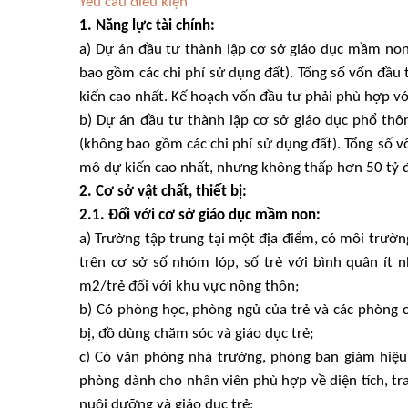
Yêu cầu điều kiện
1. Năng lực tài chính:
a) Dự án đầu tư thành lập cơ sở giáo dục mầm non 
bao gồm các chi phí sử dụng đất). Tổng số vốn đầu 
kiến cao nhất. Kế hoạch vốn đầu tư phải phù hợp vớ
b) Dự án đầu tư thành lập cơ sở giáo dục phổ thôn
(không bao gồm các chi phí sử dụng đất). Tổng số v
mô dự kiến cao nhất, nhưng không thấp hơn 50 tỷ 
2. Cơ sở vật chất, thiết bị:
2.1. Đối với cơ sở giáo dục mầm non:
a) Trường tập trung tại một địa điểm, có môi trườn
trên cơ sở số nhóm lóp, số trẻ với bình quân ít 
m2/trẻ đối với khu vực nông thôn;
b) Có phòng học, phòng ngủ của trẻ và các phòng c
bị, đồ dùng chăm sóc và giáo dục trẻ;
c) Có văn phòng nhà trường, phòng ban giám hiệu,
phòng dành cho nhân viên phù hợp về diện tích, tra
nuôi dưỡng và giáo dục trẻ;