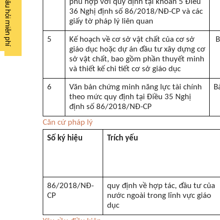
�?t c�u h?i mi?n ph�
Đặt câu hỏi miễn phí
phù hợp với quy định tại khoản 5 Điều
36 Nghị định số 86/2018/NĐ-CP và các
giấy tờ pháp lý liên quan
5
Kế hoạch về cơ sở vật chất của cơ sở
B
giáo dục hoặc dự án đầu tư xây dựng cơ
sở vật chất, bao gồm phần thuyết minh
và thiết kế chi tiết cơ sở giáo dục
6
Văn bản chứng minh năng lực tài chính
B
theo mức quy định tại Điều 35 Nghị
định số 86/2018/NĐ-CP
Căn cứ pháp lý
Số ký hiệu
Trích yếu
86/2018/NĐ-
quy định về hợp tác, đầu tư của
CP
nước ngoài trong lĩnh vực giáo
dục