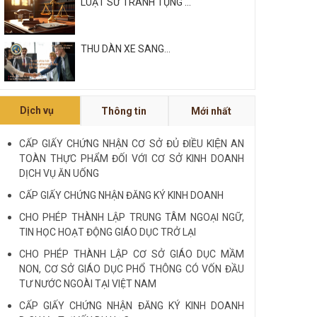
LUẬT SƯ TRANH TỤNG ...
THU DÀN XE SANG...
Xem tất cả
Dịch vụ
Thông tin
Mới nhất
NỘI QUY VÀ QUY CHẾ CÔNG TY
LUẬT QUỐC TẾ FDI...
CẤP GIẤY CHỨNG NHẬN CƠ SỞ ĐỦ ĐIỀU KIỆN AN
TOÀN THỰC PHẨM ĐỐI VỚI CƠ SỞ KINH DOANH
LUẬT SƯ CHUYÊN VỀ HÌNH SỰ...
DỊCH VỤ ĂN UỐNG
CẤP GIẤY CHỨNG NHẬN ĐĂNG KÝ KINH DOANH
Xem tất cả
CHO PHÉP THÀNH LẬP TRUNG TÂM NGOẠI NGỮ,
TIN HỌC HOẠT ĐỘNG GIÁO DỤC TRỞ LẠI
CHO PHÉP THÀNH LẬP CƠ SỞ GIÁO DỤC MẦM
NON, CƠ SỞ GIÁO DỤC PHỔ THÔNG CÓ VỐN ĐẦU
TƯ NƯỚC NGOÀI TẠI VIỆT NAM
CẤP GIẤY CHỨNG NHẬN ĐĂNG KÝ KINH DOANH