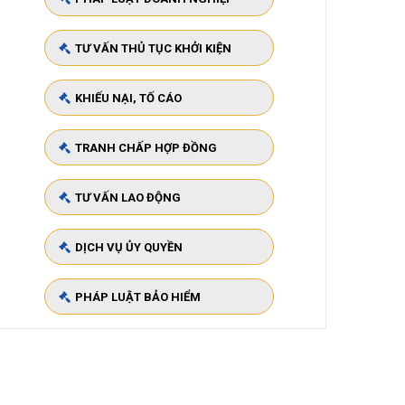
TƯ VẤN THỦ TỤC KHỞI KIỆN
KHIẾU NẠI, TỐ CÁO
TRANH CHẤP HỢP ĐỒNG
TƯ VẤN LAO ĐỘNG
DỊCH VỤ ỦY QUYỀN
PHÁP LUẬT BẢO HIỂM