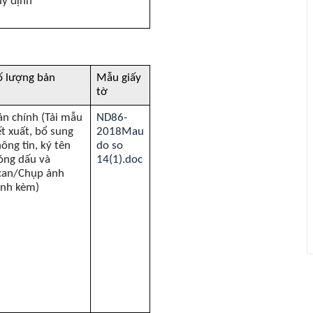
uy định
ố lượng bản
Mẫu giấy
tờ
ản chính (Tải mẫu
ND86-
ết xuất, bổ sung
2018Mau
hông tin, ký tên
do so
óng dấu và
14(1).doc
can/Chụp ảnh
ính kèm)