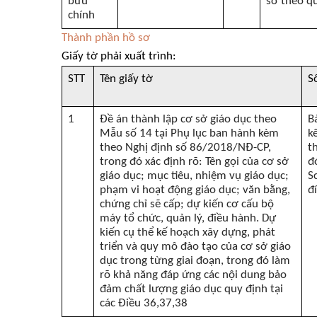
bưu
sơ theo q
chính
Thành phần hồ sơ
Giấy tờ phải xuất trình:
STT
Tên giấy tờ
S
1
Đề án thành lập cơ sở giáo dục theo
B
Mẫu số 14 tại Phụ lục ban hành kèm
k
theo Nghị định số 86/2018/NĐ-CP,
t
trong đó xác định rõ: Tên gọi của cơ sở
đ
giáo dục; mục tiêu, nhiệm vụ giáo dục;
S
phạm vi hoạt động giáo dục; văn bằng,
đ
chứng chỉ sẽ cấp; dự kiến cơ cấu bộ
máy tổ chức, quản lý, điều hành. Dự
kiến cụ thể kế hoạch xây dựng, phát
triển và quy mô đào tạo của cơ sở giáo
dục trong từng giai đoạn, trong đó làm
rõ khả năng đáp ứng các nội dung bảo
đảm chất lượng giáo dục quy định tại
các Điều 36,37,38