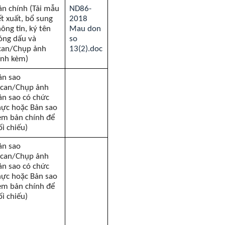
ản chính (Tải mẫu
ND86-
ết xuất, bổ sung
2018
hông tin, ký tên
Mau don
óng dấu và
so
can/Chụp ảnh
13(2).doc
ính kèm)
ản sao
Scan/Chụp ảnh
ản sao có chức
hực hoặc Bản sao
èm bản chính để
ối chiếu)
ản sao
Scan/Chụp ảnh
ản sao có chức
hực hoặc Bản sao
èm bản chính để
ối chiếu)