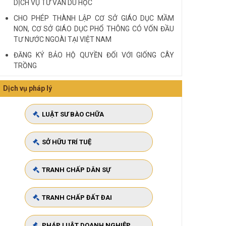
DỊCH VỤ TƯ VẤN DU HỌC
CHO PHÉP THÀNH LẬP CƠ SỞ GIÁO DỤC MẦM
NON, CƠ SỞ GIÁO DỤC PHỔ THÔNG CÓ VỐN ĐẦU
TƯ NƯỚC NGOÀI TẠI VIỆT NAM
ĐĂNG KÝ BẢO HỘ QUYỀN ĐỐI VỚI GIỐNG CÂY
TRỒNG
HIỆU LỰC ĐỐI KHÁNG VỚI BÊN THỨ BA
Dịch vụ pháp lý
Quy định cá nhân nhận thế chấp QSD đất, tài sản
gắn liền với đất
LUẬT SƯ BÀO CHỮA
VĂN PHÒNG LUẬT SƯ TƯ VẤN MIỄN PHÍ QUA ĐIỆN
THOẠI TẠI TP HCM
SỞ HỮU TRÍ TUỆ
Xem tất cả
TRANH CHẤP DÂN SỰ
TRANH CHẤP ĐẤT ĐAI
PHÁP LUẬT DOANH NGHIỆP