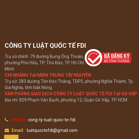
CÔNG TY LUẬT QUỐC TẾ FDI
Trụ sở chính: 79 đường Bưng Ông Thoàn,
phường Phú Hữu, TP. Thủ Đức, TP. Hồ Chí
Minh
CHI NHÁNH TẠI MIỀN TRUNG TÂY NGUYÊN
Trụ sở: 283 đường Tôn Đức Thắng, TDP5, phường Nghĩa Thành, Tp.
Gia Nghĩa, tỉnh Đắk Nông.
VĂN PHÒNG GIAO DỊCH CÔNG TY LUẬT QUỐC TÊ FDI TẠI GÒ VẤP
Địa chỉ: 829 Phạm Văn Bạch, phường 12, Quận Gò Vấp, TP. HCM
Hotline:
cong-ty-luat-quoc-te-fdi
Email:
luatquoctefdi@gmail.com