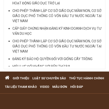
HOẠT ĐỘNG GIÁO DỤC TRỞ LẠI
CHO PHÉP THÀNH LẬP CƠ SỞ GIÁO DỤC MẦM NON, CƠ SỞ
GIÁO DỤC PHỔ THÔNG CÓ VỐN ĐẦU TƯ NƯỚC NGOÀI TẠI
VIỆT NAM
CẤP GIẤY CHỨNG NHẬN ĐĂNG KÝ KINH DOANH DỊCH VỤ TƯ
VẤN DU HỌC
CHO PHÉP THÀNH LẬP CƠ SỞ GIÁO DỤC MẦM NON, CƠ SỞ
GIÁO DỤC PHỔ THÔNG CÓ VỐN ĐẦU TƯ NƯỚC NGOÀI TẠI
VIỆT NAM
ĐĂNG KÝ BẢO HỘ QUYỀN ĐỐI VỚI GIỐNG CÂY TRỒNG
HIỆU LỰC ĐỐI KHÁNG VỚI BÊN THỨ BA
Quy định cá nhân nhận thế chấp QSD đất, tài sản gắn liền
GIỚI THIỆU
LUẬT SƯ CHUYÊN SÂU
THỦ TỤC HÀNH CHÍNH
với đất
VĂN PHÒNG LUẬT SƯ TƯ VẤN MIỄN PHÍ QUA ĐIỆN THOẠI
TÀI LIỆU THAM KHẢO
VIDEO
MẪU ĐƠN
HỎI ĐÁP
TẠI TP HCM
Xem tất cả