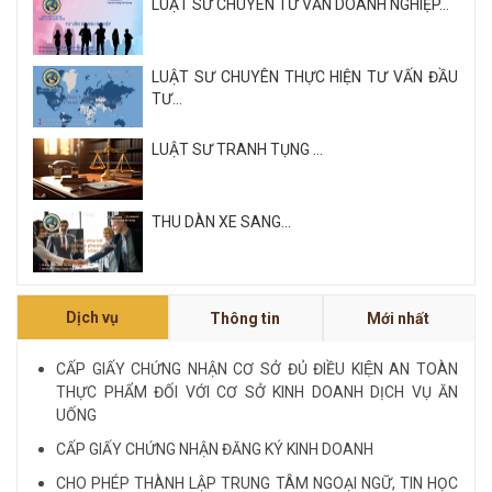
LUẬT SƯ CHUYÊN TƯ VẤN DOANH NGHIỆP...
LUẬT SƯ CHUYÊN THỰC HIỆN TƯ VẤN ĐẦU
TƯ...
LUẬT SƯ TRANH TỤNG ...
THU DÀN XE SANG...
Xem tất cả
Dịch vụ
Thông tin
Mới nhất
NỘI QUY VÀ QUY CHẾ CÔNG TY LUẬT QUỐC
TẾ FDI...
CẤP GIẤY CHỨNG NHẬN CƠ SỞ ĐỦ ĐIỀU KIỆN AN TOÀN
THỰC PHẨM ĐỐI VỚI CƠ SỞ KINH DOANH DỊCH VỤ ĂN
LUẬT SƯ CHUYÊN VỀ HÌNH SỰ...
UỐNG
CẤP GIẤY CHỨNG NHẬN ĐĂNG KÝ KINH DOANH
Xem tất cả
CHO PHÉP THÀNH LẬP TRUNG TÂM NGOẠI NGỮ, TIN HỌC