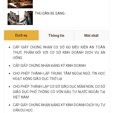
THU DÀN XE SANG...
Xem tất cả
Dịch vụ
Thông tin
Mới nhất
NỘI QUY VÀ QUY CHẾ CÔNG TY LUẬT QUỐC
TẾ FDI...
CẤP GIẤY CHỨNG NHẬN CƠ SỞ ĐỦ ĐIỀU KIỆN AN TOÀN
THỰC PHẨM ĐỐI VỚI CƠ SỞ KINH DOANH DỊCH VỤ ĂN
LUẬT SƯ CHUYÊN VỀ HÌNH SỰ...
UỐNG
CẤP GIẤY CHỨNG NHẬN ĐĂNG KÝ KINH DOANH
Xem tất cả
CHO PHÉP THÀNH LẬP TRUNG TÂM NGOẠI NGỮ, TIN HỌC
HOẠT ĐỘNG GIÁO DỤC TRỞ LẠI
CHO PHÉP THÀNH LẬP CƠ SỞ GIÁO DỤC MẦM NON, CƠ SỞ
GIÁO DỤC PHỔ THÔNG CÓ VỐN ĐẦU TƯ NƯỚC NGOÀI TẠI
VIỆT NAM
CẤP GIẤY CHỨNG NHẬN ĐĂNG KÝ KINH DOANH DỊCH VỤ TƯ
VẤN DU HỌC