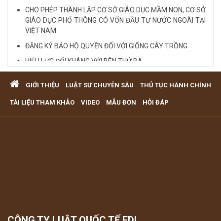
CHO PHÉP THÀNH LẬP CƠ SỞ GIÁO DỤC MẦM NON, CƠ SỞ
GIÁO DỤC PHỔ THÔNG CÓ VỐN ĐẦU TƯ NƯỚC NGOÀI TẠI
VIỆT NAM
ĐĂNG KÝ BẢO HỘ QUYỀN ĐỐI VỚI GIỐNG CÂY TRỒNG
HIỆU LỰC ĐỐI KHÁNG VỚI BÊN THỨ BA
Quy định cá nhân nhận thế chấp QSD đất, tài sản gắn liền
GIỚI THIỆU
LUẬT SƯ CHUYÊN SÂU
THỦ TỤC HÀNH CHÍNH
với đất
VĂN PHÒNG LUẬT SƯ TƯ VẤN MIỄN PHÍ QUA ĐIỆN THOẠI
TÀI LIỆU THAM KHẢO
VIDEO
MẪU ĐƠN
HỎI ĐÁP
TẠI TP HCM
Xem tất cả
CÔNG TY LUẬT QUỐC TẾ FDI