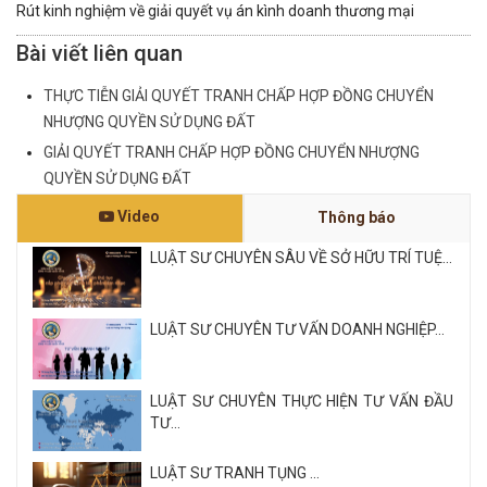
Rút kinh nghiệm về giải quyết vụ án kình doanh thương mại
Bài viết liên quan
THỰC TIỄN GIẢI QUYẾT TRANH CHẤP HỢP ĐỒNG CHUYỂN
NHƯỢNG QUYỀN SỬ DỤNG ĐẤT
GIẢI QUYẾT TRANH CHẤP HỢP ĐỒNG CHUYỂN NHƯỢNG
QUYỀN SỬ DỤNG ĐẤT
Video
Thông báo
LUẬT SƯ CHUYÊN SÂU VỀ SỞ HỮU TRÍ TUỆ...
LUẬT SƯ CHUYÊN TƯ VẤN DOANH NGHIỆP...
LUẬT SƯ CHUYÊN THỰC HIỆN TƯ VẤN ĐẦU
TƯ...
LUẬT SƯ TRANH TỤNG ...