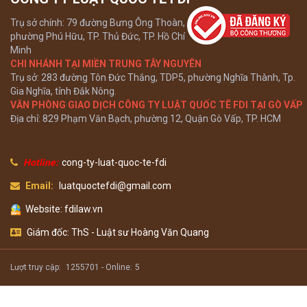
Trụ sở chính: 79 đường Bưng Ông Thoàn,
phường Phú Hữu, TP. Thủ Đức, TP. Hồ Chí
Minh
CHI NHÁNH TẠI MIỀN TRUNG TÂY NGUYÊN
Trụ sở: 283 đường Tôn Đức Thắng, TDP5, phường Nghĩa Thành, Tp.
Gia Nghĩa, tỉnh Đắk Nông.
VĂN PHÒNG GIAO DỊCH CÔNG TY LUẬT QUỐC TÊ FDI TẠI GÒ VẤP
Địa chỉ: 829 Phạm Văn Bạch, phường 12, Quận Gò Vấp, TP. HCM
Hotline:
cong-ty-luat-quoc-te-fdi
Email:
luatquoctefdi@gmail.com
Website: fdilaw.vn
Giám đốc: ThS - Luật sư Hoàng Văn Quang
Lượt truy cập:
1255701 -
Online:
5