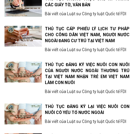
CÁC GIẤY TỜ, VĂN BẢN
Bài viết của Luật sư Công ty luật Quốc tế FDI
THỦ TỤC CẤP PHIẾU LÝ LỊCH TƯ PHÁP
CHO CÔNG DÂN VIỆT NAM, NGƯỜI NƯỚC
NGOÀI ĐANG CƯ TRÚ TẠI VIỆT NAM
Bài viết của Luật sư Công ty luật Quốc tế FDI
THỦ TỤC ĐĂNG KÝ VIỆC NUÔI CON NUÔI
CỦA NGƯỜI NƯỚC NGOÀI THƯỜNG TRÚ
TẠI VIỆT NAM NHẬN TRẺ EM VIỆT NAM
LÀM CON NUÔI
Bài viết của Luật sư Công ty luật Quốc tế FDI
THỦ TỤC ĐĂNG KÝ LẠI VIỆC NUÔI CON
NUÔI CÓ YẾU TỐ NƯỚC NGOÀI
Bài viết của Luật sư Công ty luật Quốc tế FDI