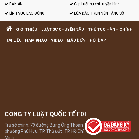
BẢN ÁN
Clip Luật sư với truyền hình
LĨNH VỰC LAO ĐỘNG
LỪA ĐẢO TRÊN NỀN TẢNG SỐ
GIỚI THIỆU
LUẬT SƯ CHUYÊN SÂU
THỦ TỤC HÀNH CHÍNH
TÀI LIỆU THAM KHẢO
VIDEO
MẪU ĐƠN
HỎI ĐÁP
CÔNG TY LUẬT QUỐC TẾ FDI
Trụ sở chính: 79 đường Bưng Ông Thoàn,
phường Phú Hữu, TP. Thủ Đức, TP. Hồ Chí
Minh