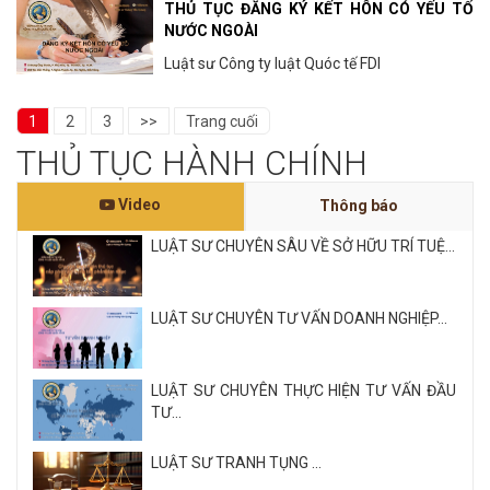
THỦ TỤC ĐĂNG KÝ KẾT HÔN CÓ YẾU TỐ
NƯỚC NGOÀI
Luật sư Công ty luật Quóc tế FDI
1
2
3
>>
Trang cuối
THỦ TỤC HÀNH CHÍNH
Video
Thông báo
LUẬT SƯ CHUYÊN SÂU VỀ SỞ HỮU TRÍ TUỆ...
LUẬT SƯ CHUYÊN TƯ VẤN DOANH NGHIỆP...
LUẬT SƯ CHUYÊN THỰC HIỆN TƯ VẤN ĐẦU
TƯ...
LUẬT SƯ TRANH TỤNG ...