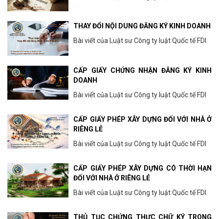
THAY ĐỔI NỘI DUNG ĐĂNG KÝ KINH DOANH
Bài viết của Luật sư Công ty luật Quốc tế FDI
CẤP GIẤY CHỨNG NHẬN ĐĂNG KÝ KINH
DOANH
Bài viết của Luật sư Công ty luật Quốc tế FDI
CẤP GIẤY PHÉP XÂY DỰNG ĐỐI VỚI NHÀ Ở
RIÊNG LẺ
Bài viết của Luật sư Công ty luật Quốc tế FDI
CẤP GIẤY PHÉP XÂY DỰNG CÓ THỜI HẠN
ĐỐI VỚI NHÀ Ở RIÊNG LẺ
Bài viết của Luật sư Công ty luật Quốc tế FDI
THỦ TỤC CHỨNG THỰC CHỮ KÝ TRONG