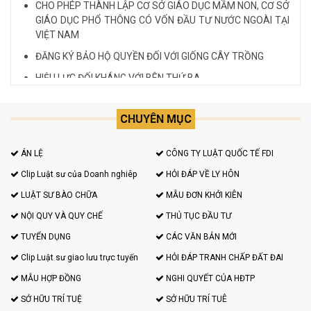
CHO PHÉP THÀNH LẬP CƠ SỞ GIÁO DỤC MẦM NON, CƠ SỞ
GIÁO DỤC PHỔ THÔNG CÓ VỐN ĐẦU TƯ NƯỚC NGOÀI TẠI
VIỆT NAM
ĐĂNG KÝ BẢO HỘ QUYỀN ĐỐI VỚI GIỐNG CÂY TRỒNG
HIỆU LỰC ĐỐI KHÁNG VỚI BÊN THỨ BA
Quy định cá nhân nhận thế chấp QSD đất, tài sản gắn liền
với đất
CHUYÊN MỤC
VĂN PHÒNG LUẬT SƯ TƯ VẤN MIỄN PHÍ QUA ĐIỆN THOẠI
TẠI TP HCM
ÁN LỆ
CÔNG TY LUẬT QUỐC TẾ FDI
Xem tất cả
Clip Luật sư của Doanh nghiêp
HỎI ĐÁP VỀ LY HÔN
LUẬT SƯ BÀO CHỮA
MẪU ĐƠN KHỞI KIÊN
NỘI QUY VÀ QUY CHẾ
THỦ TỤC ĐẦU TƯ
TUYỂN DỤNG
CÁC VĂN BẢN MỚI
Clip Luật sư giao lưu trực tuyến
HỎI ĐÁP TRANH CHẤP ĐẤT ĐAI
MẪU HỢP ĐỒNG
NGHI QUYẾT CỦA HĐTP
SỞ HỮU TRÍ TUỆ
SỞ HỮU TRÍ TUÊ