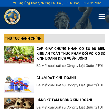
79 Bưng Ông Thoàn, phường Phú Hữu, TP. Thủ Đức, TP. Hồ Chí Minh
THỦ TỤC HÀNH CHÍNH
CẤP GIẤY CHỨNG NHẬN CƠ SỞ ĐỦ ĐIỀU
KIỆN AN TOÀN THỰC PHẨM ĐỐI VỚI CƠ SỞ
KINH DOANH DỊCH VỤ ĂN UỐNG
Bài viết của Luật sư Công ty luật Quốc tế FDI
CHẤM DỨT KINH DOANH
Bài viết của Luật sư Công ty luật Quốc tế FDI
ĐĂNG KÝ TẠM NGỪNG KINH DOANH
Bài viết của Luật sư Công ty luật Quốc tế FDI