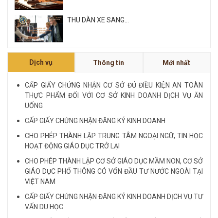
THU DÀN XE SANG...
Xem tất cả
Dịch vụ
Thông tin
Mới nhất
NỘI QUY VÀ QUY CHẾ CÔNG TY LUẬT QUỐC
TẾ FDI...
CẤP GIẤY CHỨNG NHẬN CƠ SỞ ĐỦ ĐIỀU KIỆN AN TOÀN
THỰC PHẨM ĐỐI VỚI CƠ SỞ KINH DOANH DỊCH VỤ ĂN
LUẬT SƯ CHUYÊN VỀ HÌNH SỰ...
UỐNG
CẤP GIẤY CHỨNG NHẬN ĐĂNG KÝ KINH DOANH
Xem tất cả
CHO PHÉP THÀNH LẬP TRUNG TÂM NGOẠI NGỮ, TIN HỌC
HOẠT ĐỘNG GIÁO DỤC TRỞ LẠI
CHO PHÉP THÀNH LẬP CƠ SỞ GIÁO DỤC MẦM NON, CƠ SỞ
GIÁO DỤC PHỔ THÔNG CÓ VỐN ĐẦU TƯ NƯỚC NGOÀI TẠI
VIỆT NAM
CẤP GIẤY CHỨNG NHẬN ĐĂNG KÝ KINH DOANH DỊCH VỤ TƯ
VẤN DU HỌC