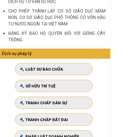
DỊCH VỤ TƯ VẤN DU HỌC
CHO PHÉP THÀNH LẬP CƠ SỞ GIÁO DỤC MẦM
NON, CƠ SỞ GIÁO DỤC PHỔ THÔNG CÓ VỐN ĐẦU
TƯ NƯỚC NGOÀI TẠI VIỆT NAM
ĐĂNG KÝ BẢO HỘ QUYỀN ĐỐI VỚI GIỐNG CÂY
TRỒNG
HIỆU LỰC ĐỐI KHÁNG VỚI BÊN THỨ BA
Dịch vụ pháp lý
Quy định cá nhân nhận thế chấp QSD đất, tài sản
gắn liền với đất
LUẬT SƯ BÀO CHỮA
VĂN PHÒNG LUẬT SƯ TƯ VẤN MIỄN PHÍ QUA ĐIỆN
THOẠI TẠI TP HCM
SỞ HỮU TRÍ TUỆ
Xem tất cả
TRANH CHẤP DÂN SỰ
TRANH CHẤP ĐẤT ĐAI
PHÁP LUẬT DOANH NGHIỆP