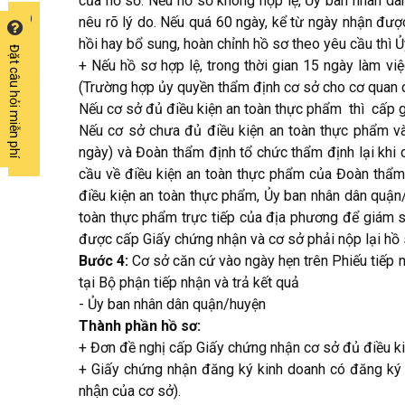
của hồ sơ. Nếu hồ sơ không hợp lệ, Ủy ban nhân d
nêu rõ lý do. Nếu quá 60 ngày, kể từ ngày nhận đư
�?t c�u h?i mi?n ph�
hồi hay bổ sung, hoàn chỉnh hồ sơ theo yêu cầu thì 
Đặt câu hỏi miễn phí
+ Nếu hồ sơ hợp lệ, trong thời gian 15 ngày làm v
(Trường hợp ủy quyền thẩm định cơ sở cho cơ quan 
Nếu cơ sở đủ điều kiện an toàn thực phẩm thì cấp 
Nếu cơ sở chưa đủ điều kiện an toàn thực phẩm và 
ngày) và Đoàn thẩm định tổ chức thẩm định lại khi
cầu về điều kiện an toàn thực phẩm của Đoàn thẩm
điều kiện an toàn thực phẩm, Ủy ban nhân dân quận
toàn thực phẩm trực tiếp của địa phương để giám 
được cấp Giấy chứng nhận và cơ sở phải nộp lại hồ
Bước 4:
Cơ sở căn cứ vào ngày hẹn trên Phiếu tiếp n
tại Bộ phận tiếp nhận và trả kết quả
- Ủy ban nhân dân quận/huyện
Thành phần hồ sơ:
+ Đơn đề nghị cấp Giấy chứng nhận cơ sở đủ điều ki
+ Giấy chứng nhận đăng ký kinh doanh có đăng ký ng
nhận của cơ sở).