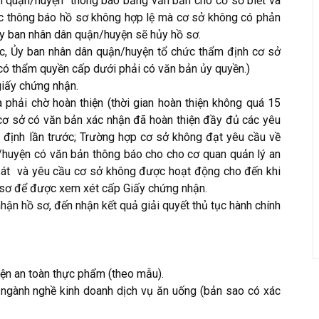
ân quận/huyện thông báo bằng văn bản cho cơ sở biết và
ợc thông báo hồ sơ không hợp lệ mà cơ sở không có phản
Ủy ban nhân dân quận/huyện sẽ hủy hồ sơ.
iệc, Ủy ban nhân dân quận/huyện tổ chức thẩm định cơ sở
có thẩm quyền cấp dưới phải có văn bản ủy quyền.)
giấy chứng nhận.
phải chờ hoàn thiện (thời gian hoàn thiện không quá 15
 cơ sở có văn bản xác nhận đã hoàn thiện đầy đủ các yêu
 định lần trước; Trường hợp cơ sở không đạt yêu cầu về
/huyện có văn bản thông báo cho cho cơ quan quản lý an
sát và yêu cầu cơ sở không được hoạt động cho đến khi
 sơ để được xem xét cấp Giấy chứng nhận.
hận hồ sơ, đến nhận kết quả giải quyết thủ tục hành chính
ện an toàn thực phẩm (theo mẫu).
ành nghề kinh doanh dịch vụ ăn uống (bản sao có xác