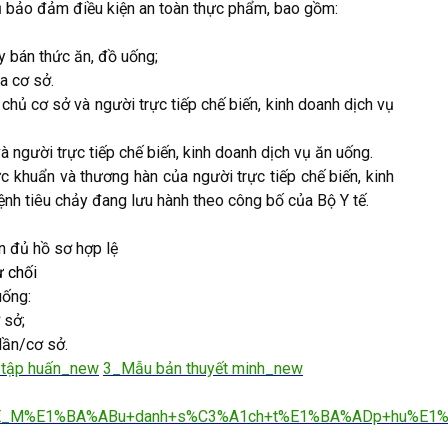
 cụ bảo đảm điều kiện an toàn thực phẩm, bao gồm:
y bán thức ăn, đồ uống;
ủa cơ sở.
hủ cơ sở và người trực tiếp chế biến, kinh doanh dịch vụ
gười trực tiếp chế biến, kinh doanh dịch vụ ăn uống.
̣c khuẩn và thương hàn của người trực tiếp chế biến, kinh
bệnh tiêu chảy đang lưu hành theo công bố của Bộ Y tế.
n đủ hồ sơ hợp lệ
ừ chối
uống:
 sở;
lần/cơ sở.
 tập huấn_new
3_Mẫu bản thuyết minh_new
0/YTE_M%E1%BA%ABu+danh+s%C3%A1ch+t%E1%BA%ADp+hu%E1%