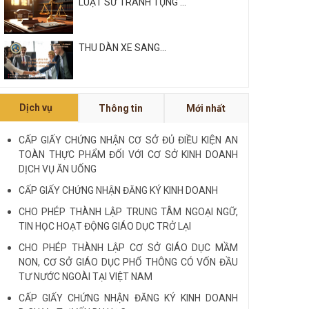
LUẬT SƯ TRANH TỤNG ...
THU DÀN XE SANG...
Xem tất cả
Dịch vụ
Thông tin
Mới nhất
NỘI QUY VÀ QUY CHẾ CÔNG TY
LUẬT QUỐC TẾ FDI...
CẤP GIẤY CHỨNG NHẬN CƠ SỞ ĐỦ ĐIỀU KIỆN AN
TOÀN THỰC PHẨM ĐỐI VỚI CƠ SỞ KINH DOANH
LUẬT SƯ CHUYÊN VỀ HÌNH SỰ...
DỊCH VỤ ĂN UỐNG
CẤP GIẤY CHỨNG NHẬN ĐĂNG KÝ KINH DOANH
Xem tất cả
CHO PHÉP THÀNH LẬP TRUNG TÂM NGOẠI NGỮ,
TIN HỌC HOẠT ĐỘNG GIÁO DỤC TRỞ LẠI
CHO PHÉP THÀNH LẬP CƠ SỞ GIÁO DỤC MẦM
NON, CƠ SỞ GIÁO DỤC PHỔ THÔNG CÓ VỐN ĐẦU
TƯ NƯỚC NGOÀI TẠI VIỆT NAM
CẤP GIẤY CHỨNG NHẬN ĐĂNG KÝ KINH DOANH