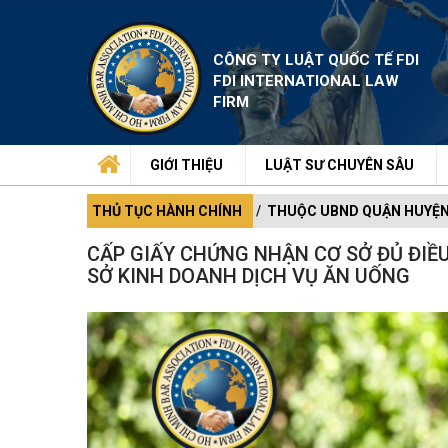
CÔNG TY LUẬT QUỐC TẾ FDI
FDI INTERNATIONAL LAW
FIRM
GIỚI THIỆU
LUẬT SƯ CHUYÊN SÂU
THỦ TỤC HÀNH CHÍNH
THUỘC UBND QUẬN HUYỆ
CẤP GIẤY CHỨNG NHẬN CƠ SỞ ĐỦ ĐIỀ
SỞ KINH DOANH DỊCH VỤ ĂN UỐNG