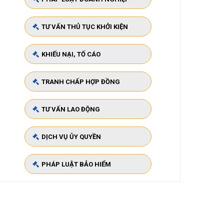
TƯ VẤN THỦ TỤC KHỞI KIỆN
KHIẾU NẠI, TỐ CÁO
TRANH CHẤP HỢP ĐỒNG
TƯ VẤN LAO ĐỘNG
DỊCH VỤ ỦY QUYỀN
PHÁP LUẬT BẢO HIỂM