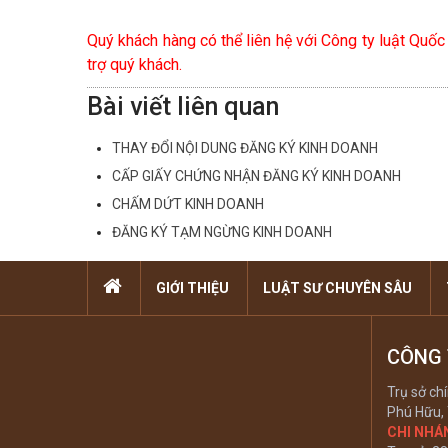
Quý khách hàng có thể liên hệ với Công ty luật Quố
trợ quý khách.
Bài viết liên quan
THAY ĐỔI NỘI DUNG ĐĂNG KÝ KINH DOANH
CẤP GIẤY CHỨNG NHẬN ĐĂNG KÝ KINH DOANH
CHẤM DỨT KINH DOANH
ĐĂNG KÝ TẠM NGỪNG KINH DOANH
GIỚI THIỆU
LUẬT SƯ CHUYÊN SÂU
CÔNG 
Trụ sở c
Phú Hữu, 
CHI NHÁ