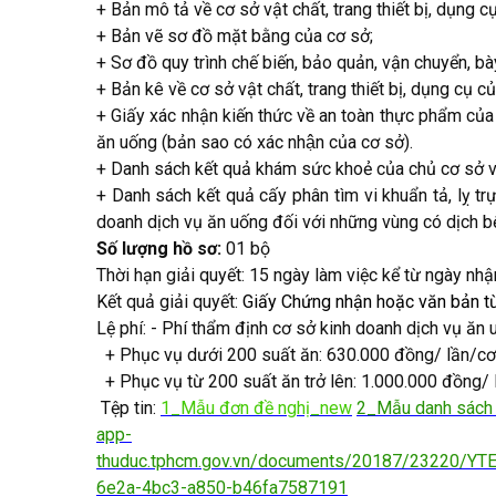
+ Bản mô tả về cơ sở vật chất, trang thiết bị, dụng
+ Bản vẽ sơ đồ mặt bằng của cơ sở;
+ Sơ đồ quy trình chế biến, bảo quản, vận chuyển, bà
+ Bản kê về cơ sở vật chất, trang thiết bị, dụng cụ c
+ Giấy xác nhận kiến thức về an toàn thực phẩm của c
ăn uống (bản sao có xác nhận của cơ sở).
+ Danh sách kết quả khám sức khoẻ của chủ cơ sở và n
+ Danh sách kết quả cấy phân tìm vi khuẩn tả, lỵ trư
doanh dịch vụ ăn uống đối với những vùng có dịch 
Số lượng hồ sơ:
01 bộ
Thời hạn giải quyết:
15 ngày làm việc kể từ ngày nhậ
Kết quả giải quyết:
Giấy Chứng nhận hoặc văn bản t
Lệ phí: - Phí thẩm định cơ sở kinh doanh dịch vụ ăn 
+ Phục vụ dưới 200 suất ăn: 630.000 đồng/ lần/cơ
+ Phục vụ từ 200 suất ăn trở lên: 1.000.000 đồng/ 
Tệp tin:
1_Mẫu đơn đề nghị_new
2_Mẫu danh sách
app-
thuduc.tphcm.gov.vn/documents/20187/2322
6e2a-4bc3-a850-b46fa7587191