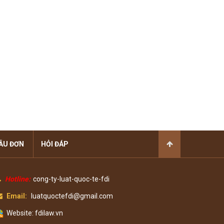
ẪU ĐƠN
HỎI ĐÁP
Hotline:
cong-ty-luat-quoc-te-fdi
Email:
luatquoctefdi@gmail.com
Website: fdilaw.vn