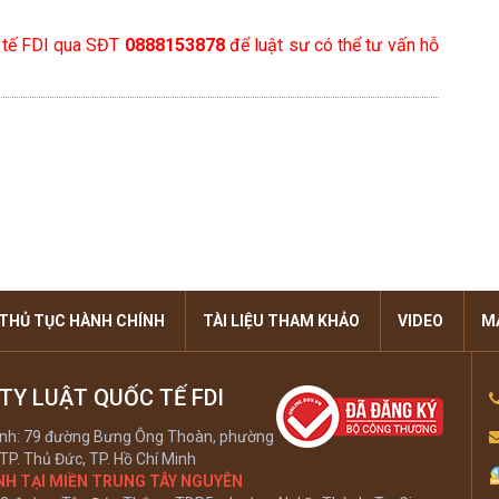
c tế FDI qua SĐT
0888153878
để luật sư có thể tư vấn hỗ
THỦ TỤC HÀNH CHÍNH
TÀI LIỆU THAM KHẢO
VIDEO
M
TY LUẬT QUỐC TẾ FDI
hính: 79 đường Bưng Ông Thoàn, phường
TP. Thủ Đức, TP. Hồ Chí Minh
NH TẠI MIỀN TRUNG TÂY NGUYÊN