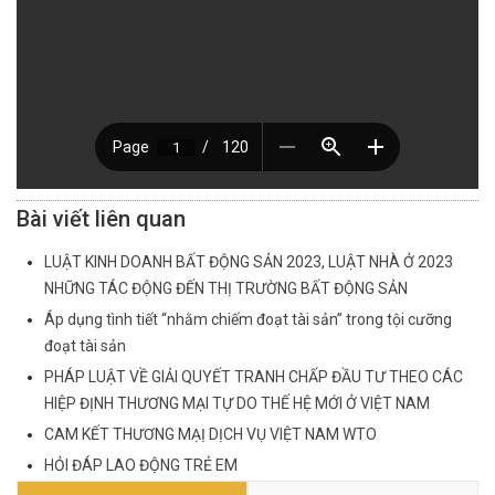
Bài viết liên quan
LUẬT KINH DOANH BẤT ĐỘNG SẢN 2023, LUẬT NHÀ Ở 2023
NHỮNG TÁC ĐỘNG ĐẾN THỊ TRƯỜNG BẤT ĐỘNG SẢN
Áp dụng tình tiết “nhằm chiếm đoạt tài sản” trong tội cưỡng
đoạt tài sản
PHÁP LUẬT VỀ GIẢI QUYẾT TRANH CHẤP ĐẦU TƯ THEO CÁC
HIỆP ĐỊNH THƯƠNG MẠI TỰ DO THẾ HỆ MỚI Ở VIỆT NAM
CAM KẾT THƯƠNG MẠỊ DỊCH VỤ VIỆT NAM WTO
HỎI ĐÁP LAO ĐỘNG TRẺ EM