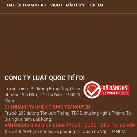
VĂN PHÒNG LUẬT SƯ TƯ VẤN MIỄN PHÍ QUA ĐIỆN THOẠI
TÀI LIỆU THAM KHẢO
VIDEO
MẪU ĐƠN
HỎI ĐÁP
TẠI TP HCM
Xem tất cả
CÔNG TY LUẬT QUỐC TẾ FDI
Trụ sở chính: 79 đường Bưng Ông Thoàn,
phường Phú Hữu, TP. Thủ Đức, TP. Hồ Chí
Minh
CHI NHÁNH TẠI MIỀN TRUNG TÂY NGUYÊN
Trụ sở: 283 đường Tôn Đức Thắng, TDP5, phường Nghĩa Thành, Tp.
Gia Nghĩa, tỉnh Đắk Nông.
VĂN PHÒNG GIAO DỊCH CÔNG TY LUẬT QUỐC TÊ FDI TẠI GÒ VẤP
Địa chỉ: 829 Phạm Văn Bạch, phường 12, Quận Gò Vấp, TP. HCM