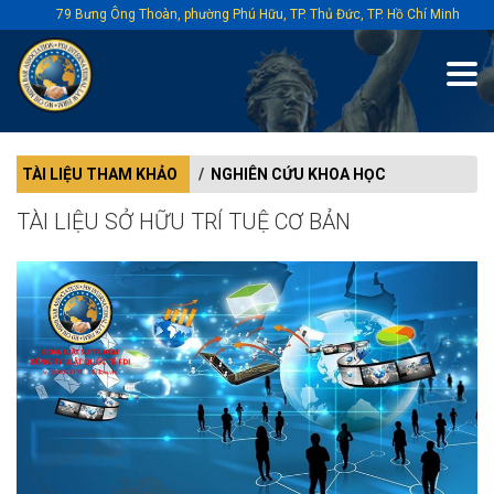
79 Bưng Ông Thoàn, phường Phú Hữu, TP. Thủ Đức, TP. Hồ Chí Minh
TÀI LIỆU THAM KHẢO
NGHIÊN CỨU KHOA HỌC
TÀI LIỆU SỞ HỮU TRÍ TUỆ CƠ BẢN