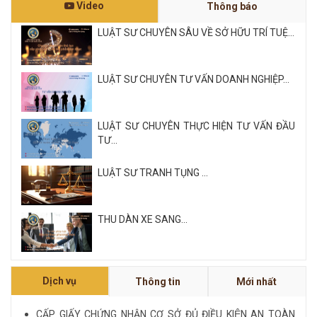
Video
Thông báo
LUẬT SƯ CHUYÊN SÂU VỀ SỞ HỮU TRÍ TUỆ...
LUẬT SƯ CHUYÊN TƯ VẤN DOANH NGHIỆP...
LUẬT SƯ CHUYÊN THỰC HIỆN TƯ VẤN ĐẦU
TƯ...
LUẬT SƯ TRANH TỤNG ...
THU DÀN XE SANG...
Xem tất cả
Dịch vụ
Thông tin
Mới nhất
NỘI QUY VÀ QUY CHẾ CÔNG TY LUẬT QUỐC
TẾ FDI...
CẤP GIẤY CHỨNG NHẬN CƠ SỞ ĐỦ ĐIỀU KIỆN AN TOÀN