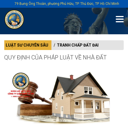
79 Bưng Ông Thoàn, phường Phú Hữu, TP. Thủ Đức, TP. Hồ Chí Minh
LUẬT SƯ CHUYÊN SÂU
TRANH CHẤP ĐẤT ĐAI
QUY ĐỊNH CỦA PHÁP LUẬT VỀ NHÀ ĐẤT