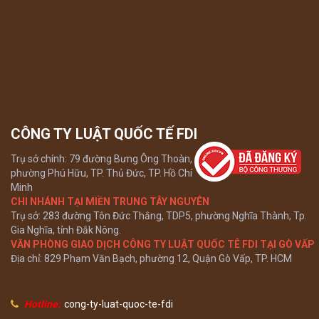
Xem tất cả
CÔNG TY LUẬT QUỐC TẾ FDI
Trụ sở chính: 79 đường Bưng Ông Thoàn,
phường Phú Hữu, TP. Thủ Đức, TP. Hồ Chí
Minh
CHI NHÁNH TẠI MIỀN TRUNG TÂY NGUYÊN
Trụ sở: 283 đường Tôn Đức Thắng, TDP5, phường Nghĩa Thành, Tp.
Gia Nghĩa, tỉnh Đắk Nông.
VĂN PHÒNG GIAO DỊCH CÔNG TY LUẬT QUỐC TÊ FDI TẠI GÒ VẤP
Địa chỉ: 829 Phạm Văn Bạch, phường 12, Quận Gò Vấp, TP. HCM
Hotline:
cong-ty-luat-quoc-te-fdi