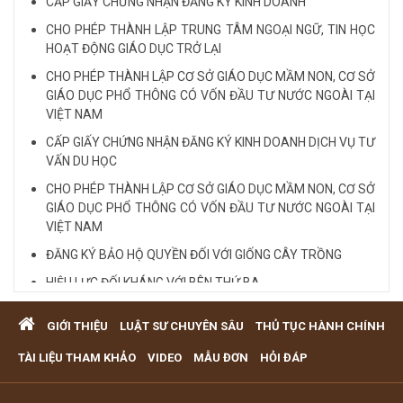
CẤP GIẤY CHỨNG NHẬN ĐĂNG KÝ KINH DOANH
Xem tất cả
CHO PHÉP THÀNH LẬP TRUNG TÂM NGOẠI NGỮ, TIN HỌC
HOẠT ĐỘNG GIÁO DỤC TRỞ LẠI
CHO PHÉP THÀNH LẬP CƠ SỞ GIÁO DỤC MẦM NON, CƠ SỞ
GIÁO DỤC PHỔ THÔNG CÓ VỐN ĐẦU TƯ NƯỚC NGOÀI TẠI
VIỆT NAM
CẤP GIẤY CHỨNG NHẬN ĐĂNG KÝ KINH DOANH DỊCH VỤ TƯ
VẤN DU HỌC
CHO PHÉP THÀNH LẬP CƠ SỞ GIÁO DỤC MẦM NON, CƠ SỞ
GIÁO DỤC PHỔ THÔNG CÓ VỐN ĐẦU TƯ NƯỚC NGOÀI TẠI
VIỆT NAM
ĐĂNG KÝ BẢO HỘ QUYỀN ĐỐI VỚI GIỐNG CÂY TRỒNG
HIỆU LỰC ĐỐI KHÁNG VỚI BÊN THỨ BA
Quy định cá nhân nhận thế chấp QSD đất, tài sản gắn liền
GIỚI THIỆU
LUẬT SƯ CHUYÊN SÂU
THỦ TỤC HÀNH CHÍNH
với đất
VĂN PHÒNG LUẬT SƯ TƯ VẤN MIỄN PHÍ QUA ĐIỆN THOẠI
TÀI LIỆU THAM KHẢO
VIDEO
MẪU ĐƠN
HỎI ĐÁP
TẠI TP HCM