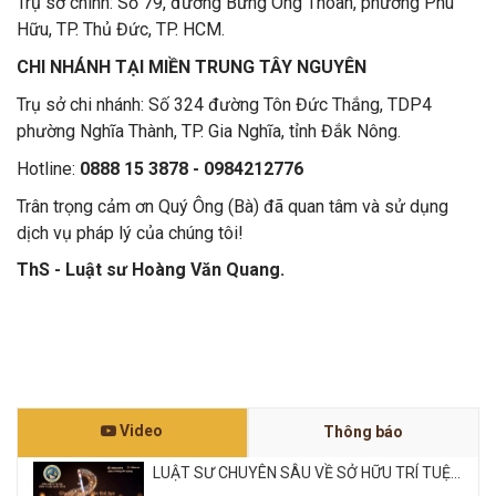
Trụ sở chính: Số 79, đường Bưng Ông Thoàn, phường Phú
Hữu, TP. Thủ Đức, TP. HCM.
CHI NHÁNH TẠI MIỀN TRUNG TÂY NGUYÊN
Trụ sở chi nhánh: Số 324 đường Tôn Đức Thắng, TDP4
phường Nghĩa Thành, TP. Gia Nghĩa, tỉnh Đắk Nông.
Hotline:
0888 15 3878 - 0984212776
Trân trọng cảm ơn Quý Ông (Bà) đã quan tâm và sử dụng
dịch vụ pháp lý của chúng tôi!
ThS - Luật sư Hoàng Văn Quang.
Video
Thông báo
LUẬT SƯ CHUYÊN SÂU VỀ SỞ HỮU TRÍ TUỆ...