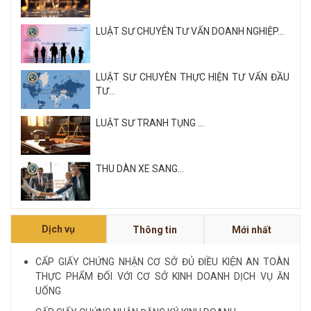
LUẬT SƯ CHUYÊN TƯ VẤN DOANH NGHIỆP...
LUẬT SƯ CHUYÊN THỰC HIỆN TƯ VẤN ĐẦU
TƯ...
LUẬT SƯ TRANH TỤNG ...
THU DÀN XE SANG...
Xem tất cả
Dịch vụ
Thông tin
Mới nhất
NỘI QUY VÀ QUY CHẾ CÔNG TY LUẬT QUỐC
TẾ FDI...
CẤP GIẤY CHỨNG NHẬN CƠ SỞ ĐỦ ĐIỀU KIỆN AN TOÀN
THỰC PHẨM ĐỐI VỚI CƠ SỞ KINH DOANH DỊCH VỤ ĂN
LUẬT SƯ CHUYÊN VỀ HÌNH SỰ...
UỐNG